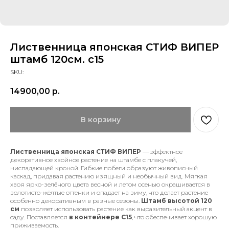
Лиственница японская СТИФ ВИПЕР
штамб 120см. с15
SKU:
14900,00
р.
В корзину
Лиственница японская СТИФ ВИПЕР
— эффектное
декоративное хвойное растение на штамбе с плакучей,
ниспадающей кроной. Гибкие побеги образуют живописный
каскад, придавая растению изящный и необычный вид. Мягкая
хвоя ярко-зелёного цвета весной и летом осенью окрашивается в
золотисто-жёлтые оттенки и опадает на зиму, что делает растение
особенно декоративным в разные сезоны.
Штамб высотой 120
см
позволяет использовать растение как выразительный акцент в
саду. Поставляется
в контейнере С15
, что обеспечивает хорошую
приживаемость.