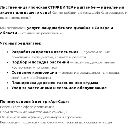
Лиственница японская СТИФ ВИПЕР на штамбе — идеальный
акцент для вашего сада!
Хотите добавить в ландшафт благородство и
выразительность?
Мы предлагаем
услуги ландшафтного дизайна в Самаре и
области
— от идеи до реализации.
Что мы предлагаем:
Разработка проекта озеленения
— с учётом ваших
пожеланий, типа участка, климата и рельефа
Подбор и посадка растений
— хвойные, декоративные
кустарники, многолетники
Создание композиции
— живая изгородь, акценты у входа,
хвойные миксбордеры
Планировка дорожек, газонов, зон отдыха
Уход за растениями и сезонное обслуживание
Почему садовый центр «АртСад»:
Более 10 лет в сфере озеленения
Свой питомник, качественные саженцы
Опытные ландшафтные дизайнеры и агрономы
Реализация проектов «под ключ» — от эскиза до посадки и ухода