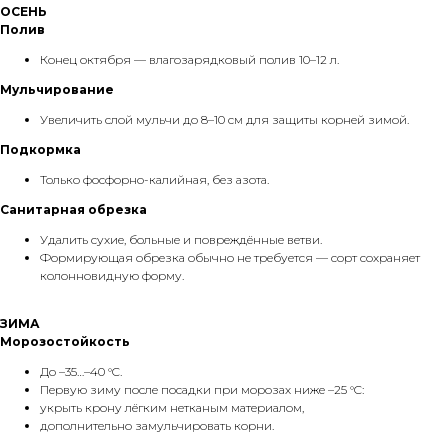
ОСЕНЬ
Полив
Конец октября — влагозарядковый полив 10–12 л.
Мульчирование
Увеличить слой мульчи до 8–10 см для защиты корней зимой.
Подкормка
Только фосфорно-калийная, без азота.
Санитарная обрезка
Удалить сухие, больные и повреждённые ветви.
Формирующая обрезка обычно не требуется — сорт сохраняет
колонновидную форму.
ЗИМА
Морозостойкость
До –35…–40 °C.
Первую зиму после посадки при морозах ниже –25 °C:
укрыть крону лёгким нетканым материалом,
дополнительно замульчировать корни.