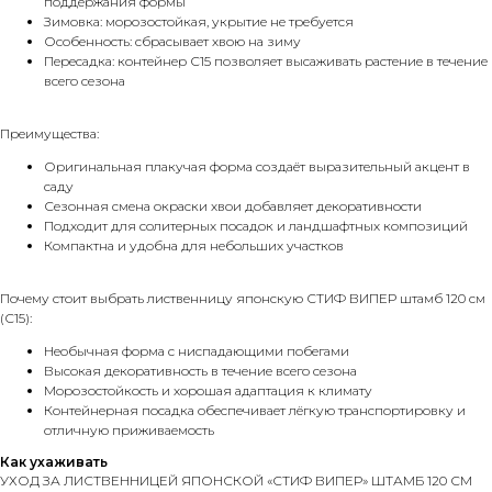
поддержания формы
Зимовка: морозостойкая, укрытие не требуется
Особенность: сбрасывает хвою на зиму
Пересадка: контейнер С15 позволяет высаживать растение в течение
всего сезона
Преимущества:
Оригинальная плакучая форма создаёт выразительный акцент в
саду
Сезонная смена окраски хвои добавляет декоративности
Подходит для солитерных посадок и ландшафтных композиций
Компактна и удобна для небольших участков
Почему стоит выбрать лиственницу японскую СТИФ ВИПЕР штамб 120 см
(С15):
Необычная форма с ниспадающими побегами
Высокая декоративность в течение всего сезона
Морозостойкость и хорошая адаптация к климату
Контейнерная посадка обеспечивает лёгкую транспортировку и
отличную приживаемость
Как ухаживать
УХОД ЗА ЛИСТВЕННИЦЕЙ ЯПОНСКОЙ «СТИФ ВИПЕР» ШТАМБ 120 СМ