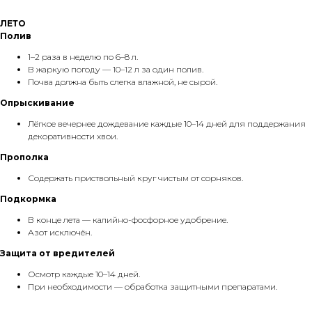
ЛЕТО
Полив
1–2 раза в неделю по 6–8 л.
В жаркую погоду — 10–12 л за один полив.
Почва должна быть слегка влажной, не сырой.
Опрыскивание
Лёгкое вечернее дождевание каждые 10–14 дней для поддержания
декоративности хвои.
Прополка
Содержать приствольный круг чистым от сорняков.
Подкормка
В конце лета — калийно-фосфорное удобрение.
Азот исключён.
Защита от вредителей
Осмотр каждые 10–14 дней.
При необходимости — обработка защитными препаратами.