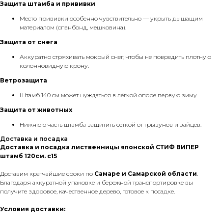
Защита штамба и прививки
Место прививки особенно чувствительно — укрыть дышащим
материалом (спанбонд, мешковина).
Защита от снега
Аккуратно стряхивать мокрый снег, чтобы не повредить плотную
колонновидную крону.
Ветрозащита
Штамб 140 см может нуждаться в лёгкой опоре первую зиму.
Защита от животных
Нижнюю часть штамба защитить сеткой от грызунов и зайцев.
Доставка и посадка
Доставка и посадка лиственницы японской СТИФ ВИПЕР
штамб 120см. с15
Доставим кратчайшие сроки по
Самаре и Самарской области
.
Благодаря аккуратной упаковке и бережной транспортировке вы
получите здоровое, качественное дерево, готовое к посадке.
Условия доставки: