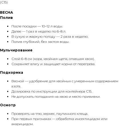
(С15)
ВЕСНА
Полив
После посадки — 10–12 л воды.
Далее — 1 раз в неделю по 6–8 л.
В сухую и жаркую погоду — 2 раза в неделю.
Полив глубокий, без застоя воды.
Мульчирование
Слой 6–8 см (кора, хвойная щепа, опавшая хвоя).
Сохраняет влагу и защищает корни от перегрева.
Подкормка
Весной — удобрение для хвойных с умеренным содержанием
азота.
Дозировка по инструкции для контейнера С15.
Не допускать попадания на хвою и место прививки.
Осмотр
Проверять на тлю, хермес, паутинного клеща.
При первых признаках — обработка инсектицидом или
акарицидом.