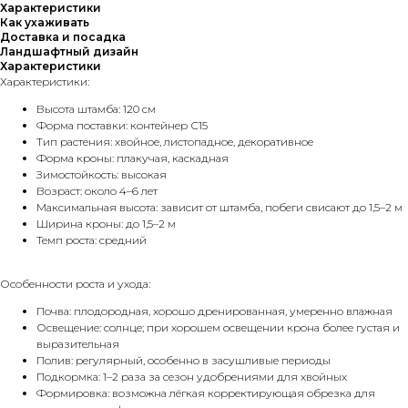
Характеристики
Как ухаживать
Доставка и посадка
Ландшафтный дизайн
Характеристики
Характеристики:
Высота штамба: 120 см
Форма поставки: контейнер С15
Тип растения: хвойное, листопадное, декоративное
Форма кроны: плакучая, каскадная
Зимостойкость: высокая
Возраст: около 4–6 лет
Максимальная высота: зависит от штамба, побеги свисают до 1,5–2 м
Ширина кроны: до 1,5–2 м
Темп роста: средний
Особенности роста и ухода:
Почва: плодородная, хорошо дренированная, умеренно влажная
Освещение: солнце; при хорошем освещении крона более густая и
выразительная
Полив: регулярный, особенно в засушливые периоды
Подкормка: 1–2 раза за сезон удобрениями для хвойных
Формировка: возможна лёгкая корректирующая обрезка для