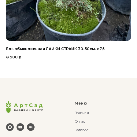
Ель обыкновенная ЛАЙКИ СТРАЙК 30-50см. с7,5
Со
8 900
р.
33
Меню
Главная
О нас
Каталог