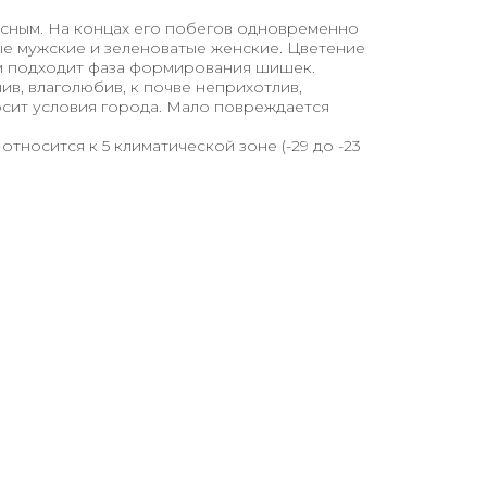
осным. На концах его побегов одновременно
ые мужские и зеленоватые женские. Цветение
м подходит фаза формирования шишек.
ив, влаголюбив, к почве неприхотлив,
сит условия города. Мало повреждается
тносится к 5 климатической зоне (-29 до -23