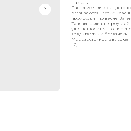
Лавсона.
Растение является цветон
развиваются цветки: красн
происходит по весне.
Зате
Теневынослив, ветроустойч
удовлетворительно перено
вредителями и болезнями.
Морозостойкость высокая, о
°C)