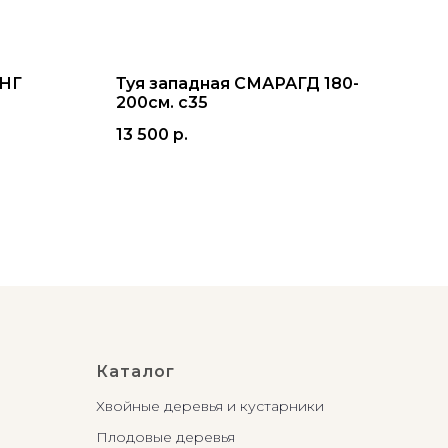
ИНГ
Туя западная СМАРАГД 180-
Туя
200см. с35
180
13 500
р.
7 8
Каталог
Хвойные деревья и кустарники
Плодовые деревья