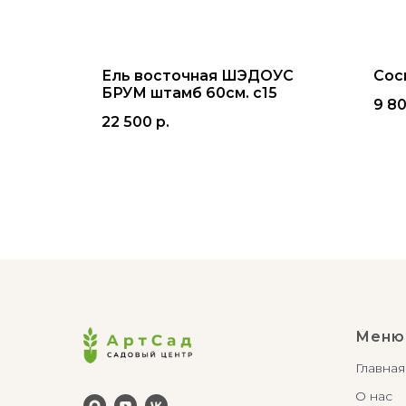
Глобоза
Ель восточная ШЭДОУС
Сос
БРУМ штамб 60cм. с15
9 8
22 500
р.
Меню
Главная
О нас