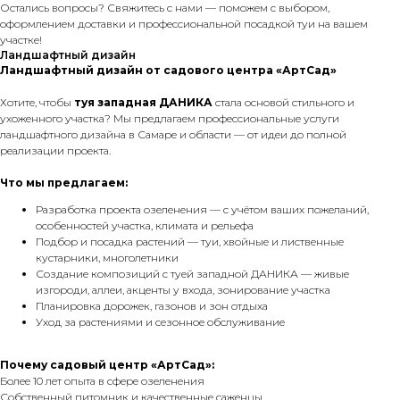
Остались вопросы? Свяжитесь с нами — поможем с выбором,
оформлением доставки и профессиональной посадкой туи на вашем
участке!
Ландшафтный дизайн
Ландшафтный дизайн от садового центра «АртСад»
Хотите, чтобы
туя западная ДАНИКА
стала основой стильного и
ухоженного участка? Мы предлагаем профессиональные услуги
ландшафтного дизайна в Самаре и области — от идеи до полной
реализации проекта.
Что мы предлагаем:
Разработка проекта озеленения — с учётом ваших пожеланий,
особенностей участка, климата и рельефа
Подбор и посадка растений — туи, хвойные и лиственные
кустарники, многолетники
Создание композиций с туей западной ДАНИКА — живые
изгороди, аллеи, акценты у входа, зонирование участка
Планировка дорожек, газонов и зон отдыха
Уход за растениями и сезонное обслуживание
Почему садовый центр «АртСад»:
Более 10 лет опыта в сфере озеленения
Собственный питомник и качественные саженцы