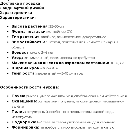
Доставка и посадка
Ландшафтный дизайн
Характеристики
Характеристики:
Высота растения:
25–30 см
Форма поставки:
контейнер С10
Тип растения:
хвойное, вечнозелёное, декоративное
Зимостойкость:
высокая, подходит для климата Самары и
области
Возраст:
около 2–4 лет
Уход:
минимальный, формировка не требуется
Максимальная высота во взрослом состоянии:
0,6–0,8 м
Ширина кроны:
0,5–0,6 м
Темп роста:
медленный — 5–10 см в год
Особенности роста и ухода:
Почва:
рыхлая, умеренно влажная, слабокислая или нейтральная
Освещение:
солнце или полутень; на солнце хвоя насыщенно-
зелёная
Полив:
регулярный, особенно в первые годы; застой воды
недопустим
Подкормка:
1–2 раза за сезон удобрениями для хвойных
Формировка:
не требуется; крона сохраняет компактную