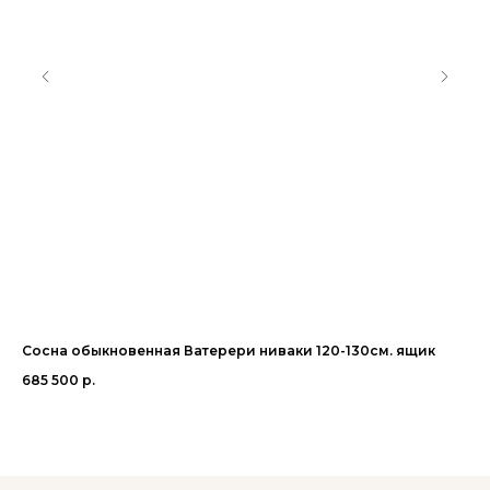
Сосна обыкновенная Ватерери ниваки 120-130см. ящик
Со
685 500
р.
1 1
Ou