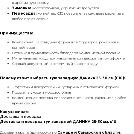
шаровидную форму
Зимовка:
морозостойкая, укрытие не требуется
Пересадка:
контейнер С10 позволяет высаживать растение в
любое время сезона
Преимущества:
Компактная шаровидная форма для бордюров, рокариев и
контейнеров
Отличная приживаемость благодаря контейнерной посадке
Минимальный уход при максимальном декоративном эффекте
Создаёт аккуратный и эстетичный акцент в саду
Почему стоит выбрать тую западную Даника 25–30 см (С10):
Эффектный декоративный кустарник с компактной формой
Простая в уходе и морозостойкая
Контейнерная посадка позволяет высаживать растение в любое
время сезона
Как ухаживать
Доставка и посадка
Доставка и посадка туи западной ДАНИКА 25-30см. с10
Доставим кратчайшие сроки по
Самаре и Самарской области
.