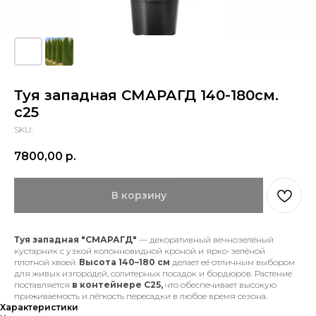
Туя западная СМАРАГД 140-180см.
с25
SKU:
7800,00
р.
В корзину
Туя западная "СМАРАГД"
— декоративный вечнозелёный
кустарник с узкой колонновидной кроной и ярко-зелёной
плотной хвоей.
Высота 140–180 см
делает её отличным выбором
для живых изгородей, солитерных посадок и бордюров. Растение
поставляется
в контейнере С25,
что обеспечивает высокую
приживаемость и лёгкость пересадки в любое время сезона.
Характеристики