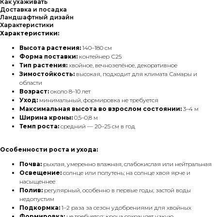
Как ухаживать
Доставка и посадка
Ландшафтный дизайн
Характеристики
Характеристики:
Высота растения:
140–180 см
Форма поставки:
контейнер С25
Тип растения:
хвойное, вечнозелёное, декоративное
Зимостойкость:
высокая, подходит для климата Самары и
области
Возраст:
около 8–10 лет
Уход:
минимальный, формировка не требуется
Максимальная высота во взрослом состоянии:
3–4 м
Ширина кроны:
0,5–0,8 м
Темп роста:
средний — 20–25 см в год
Особенности роста и ухода:
Почва:
рыхлая, умеренно влажная, слабокислая или нейтральная
Освещение:
солнце или полутень; на солнце хвоя ярче и
насыщеннее
Полив:
регулярный, особенно в первые годы; застой воды
недопустим
Подкормка:
1–2 раза за сезон удобрениями для хвойных
Формировка:
не требуется; крона сохраняет узкую