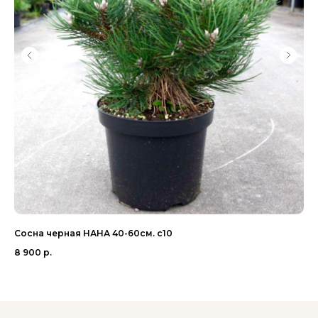
Сосна черная НАНА 40-60см. с10
Ел
8 900
р.
32