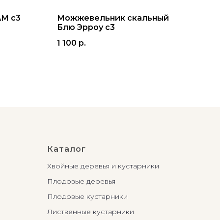
АМ с3
Можжевельник скальный
Сос
Блю Эрроу с3
КОЛ
1 100
р.
16 
Каталог
Хвойные деревья и кустарники
Плодовые деревья
Плодовые кустарники
Лиственные кустарники