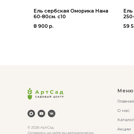
0-
Ель сербская Оморика Нана
Ель
60-80см. с10
250
8 900
р.
59 
Меню
Главная
О нас
Катало
© 2026 АртСад
Акции
Оставаясь на сайте вы автоматически