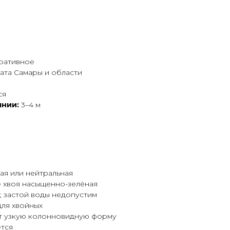
оративное
ата Самары и области
ся
янии:
3–4 м
ая или нейтральная
е хвоя насыщенно-зелёная
; застой воды недопустим
для хвойных
ет узкую колонновидную форму
ется