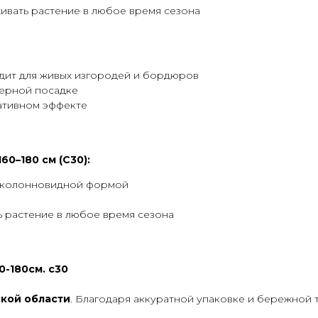
ивать растение в любое время сезона
дит для живых изгородей и бордюров
нерной посадке
ативном эффекте
0–180 см (С30):
й колонновидной формой
 растение в любое время сезона
-180см. с30
кой области
. Благодаря аккуратной упаковке и бережной