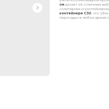
узкой колонновидной крон
см
делает её отличным выб
солитерных и контейнерны
контейнере С30
, что обе
пересадки в любое время с