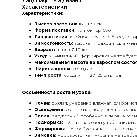
Ландшафтный дизайн
Характеристики
Характеристики:
Высота растения:
160–180 см
Форма поставки:
контейнер С30
Тип растения:
хвойное, вечнозелёное, дек
Зимостойкость:
высокая, подходит для клим
Возраст:
около 7–10 лет
Уход:
минимальный, формировка не требует
Максимальная высота во взрослом состо
Ширина кроны:
0,5–0,8 м
Темп роста:
средний — 20–25 см в год
Особенности роста и ухода:
Почва:
рыхлая, умеренно влажная, слабокисл
Освещение:
солнце или полутень; на солнц
Полив:
регулярный, особенно в первые годы
Подкормка:
1–2 раза за сезон удобрениями 
Формировка:
не требуется; крона сохраня
Зимовка:
морозостойкая, укрытие не требу