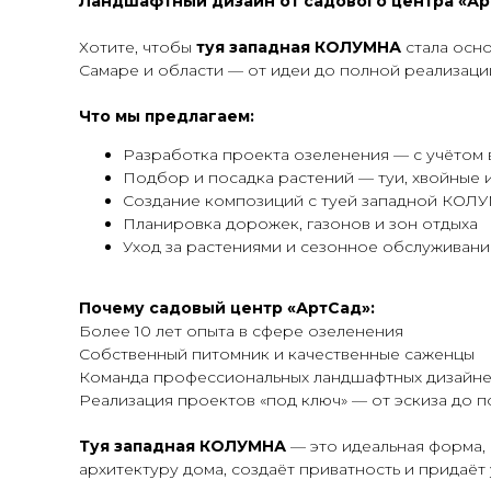
Ландшафтный дизайн от садового центра «А
Хотите, чтобы
туя западная КОЛУМНА
стала осно
Самаре и области — от идеи до полной реализаци
Что мы предлагаем:
Разработка проекта озеленения — с учётом 
Подбор и посадка растений — туи, хвойные 
Создание композиций с туей западной КОЛУМ
Планировка дорожек, газонов и зон отдыха
Уход за растениями и сезонное обслуживани
Почему садовый центр «АртСад»:
Более 10 лет опыта в сфере озеленения
Собственный питомник и качественные саженцы
Команда профессиональных ландшафтных дизайне
Реализация проектов «под ключ» — от эскиза до п
Туя западная КОЛУМНА
— это идеальная форма, 
архитектуру дома, создаёт приватность и придаёт