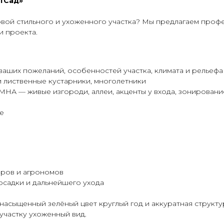
ртСад»
вой стильного и ухоженного участка? Мы предлагаем проф
и проекта.
ваших пожеланий, особенностей участка, климата и рельефа
и лиственные кустарники, многолетники
НА — живые изгороди, аллеи, акценты у входа, зонировани
е
ров и агрономов
осадки и дальнейшего ухода
насыщенный зелёный цвет круглый год и аккуратная структу
 участку ухоженный вид.