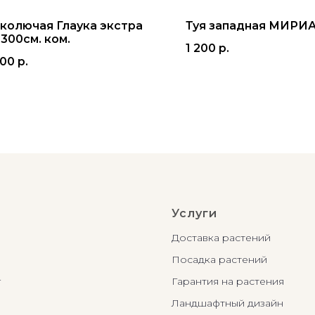
 колючая Глаука экстра
Туя западная МИРИ
-300см. ком.
1 200
р.
500
р.
Услуги
Доставка растений
Посадка растений
г
Гарантия на растения
Ландшафтный дизайн