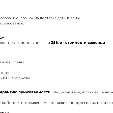
асованию (возможна доставка день в день)
согласованию
д»
 хлопот? Стоимость посадки
35% от стоимости саженца
ения и почвы
 роста
льнейшему уходу
 гарантию приживаемости!
Мы делаем всё, чтобы ваше дере
с выбором, оформлением доставки и профессиональной поса