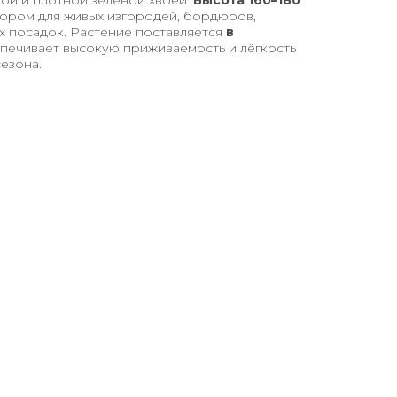
ой и плотной зелёной хвоей.
Высота 160–180
ором для живых изгородей, бордюров,
х посадок. Растение поставляется
в
спечивает высокую приживаемость и лёгкость
езона.