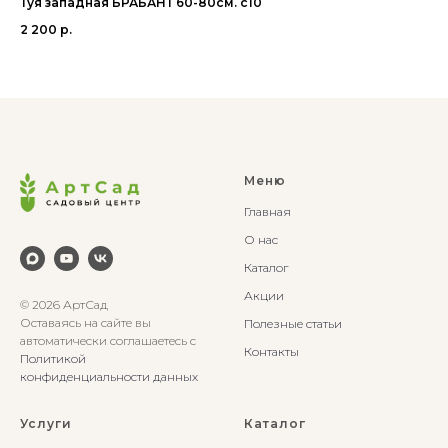
Туя западная БРАБАНТ 60-80см. с10
Со
2 200
р.
13
Меню
Главная
О нас
Каталог
Акции
© 2026 АртСад
Оставаясь на сайте вы
Полезные статьи
автоматически соглашаетесь с
Контакты
Политикой
конфиденциальности данных
Услуги
Каталог