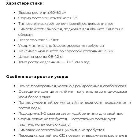
Характеристики:
Высота растения: 60–80 см
Форма поставки: контейнер С 7.5
Тип растения: хвойное, вечнозелёное, декоративное
Зимостойкость: высокая, подходит для климата Самары и
области
Возраст: около 5–7 лет
Уход: минимальный, формировка не требуется
Максимальная высота во взрослом состоянии: 2–3 м
Ширина кроны: 0,8–1,2 м
Темп роста: медленный — 10–15 см в год
Особенности роста и ухода:
Почва: плодородная, хорошо дренированная, слабокислая
Освещение: солнце или лёгкая полутень; на солнце окраска
хвои более яркая
Полив: умеренный, регулярный; не переносит пересыхания и
застоя воды
Подкормка: 1–2 раза за сезон удобрениями для хвойных
Формировка: не требуется — естественно формирует
плотную коническую крону
Зимовка: морозостойкая, укрытие не требуется
Пересадка: контейнер С10 позволяет высаживать растение в