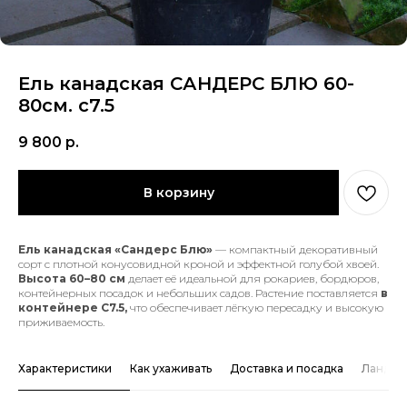
Ель канадская САНДЕРС БЛЮ 60-
80см. с7.5
9 800
р.
В корзину
Ель канадская «Сандерс Блю»
— компактный декоративный
сорт с плотной конусовидной кроной и эффектной голубой хвоей.
Высота 60–80 см
делает её идеальной для рокариев, бордюров,
контейнерных посадок и небольших садов. Растение поставляется
в
контейнере С7.5,
что обеспечивает лёгкую пересадку и высокую
приживаемость.
Характеристики
Как ухаживать
Доставка и посадка
Ландша