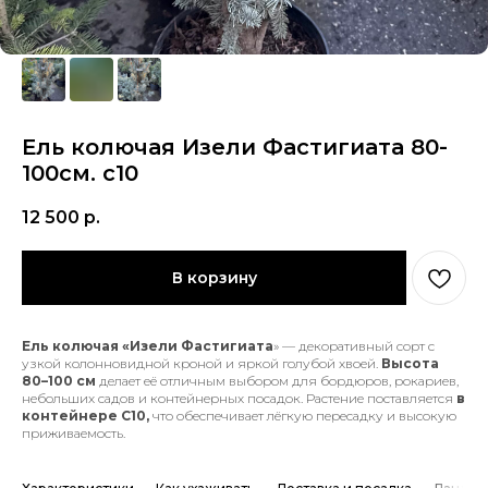
Ель колючая Изели Фастигиата 80-
100см. с10
12 500
р.
В корзину
Ель колючая «Изели Фастигиата
» — декоративный сорт с
узкой колонновидной кроной и яркой голубой хвоей.
Высота
80–100 см
делает её отличным выбором для бордюров, рокариев,
небольших садов и контейнерных посадок. Растение поставляется
в
контейнере С10,
что обеспечивает лёгкую пересадку и высокую
приживаемость.