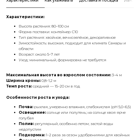
Характеристики
Как ухаживать
Доставка и посадка
Ландша
Характеристики:
Высота растения: 80–100 см
Форма поставки: контейнер С10
Тип растения: хвойное, вечнозелёное, декоративное
Зимостойкость: высокая, подходит для климата Самары и
области
Возраст: около 5–7 лет
Уход: минимальный, формировка не требуется
Максимальная высота во взрослом состоянии:
3–4 м
Ширина кроны:
0,8–1,2 м
Темп роста:
средний — 15–20 см в год
Особенности роста и ухода:
Почва:
рыхлая, умеренно влажная, слабокислая (pH 5,0–6,5)
Освещение:
солнце или полутень; на солнце хвоя ярче
голубая
Полив:
регулярный, особенно летом; застой воды
недопустим
Подкормка:
1–2 раза за сезон удобрениями для хвойных