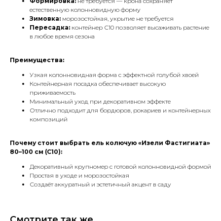
Формировка:
не требуется — крона сохраняет
естественную колонновидную форму
Зимовка:
морозостойкая, укрытие не требуется
Пересадка:
контейнер С10 позволяет высаживать растение
в любое время сезона
Преимущества:
Узкая колонновидная форма с эффектной голубой хвоей
Контейнерная посадка обеспечивает высокую
приживаемость
Минимальный уход при декоративном эффекте
Отлично подходит для бордюров, рокариев и контейнерных
композиций
Почему стоит выбрать ель колючую «Изели Фастигиата»
80–100 см (С10):
Декоративный крупномер с готовой колонновидной формой
Простая в уходе и морозостойкая
Создаёт аккуратный и эстетичный акцент в саду
Смотрите так же