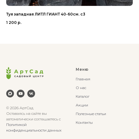
Туя западная ЛИТЛ ГИАНТ 40-60см. с3
Ли
1 200
р.
11 
Меню
Главная
О нас
Каталог
Акции
© 2026 АртСад
Оставаясь на сайте вы
Полезные статьи
автоматически соглашаетесь с
Контакты
Политикой
конфиденциальности данных