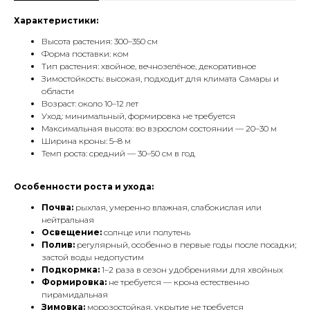
Характеристики:
Высота растения: 300–350 см
Форма поставки: ком
Тип растения: хвойное, вечнозелёное, декоративное
Зимостойкость: высокая, подходит для климата Самары и
области
Возраст: около 10–12 лет
Уход: минимальный, формировка не требуется
Максимальная высота: во взрослом состоянии — 20–30 м
Ширина кроны: 5–8 м
Темп роста: средний — 30–50 см в год
Особенности роста и ухода:
Почва:
рыхлая, умеренно влажная, слабокислая или
нейтральная
Освещение:
солнце или полутень
Полив:
регулярный, особенно в первые годы после посадки;
застой воды недопустим
Подкормка:
1–2 раза в сезон удобрениями для хвойных
Формировка:
не требуется — крона естественно
пирамидальная
Зимовка:
морозостойкая, укрытие не требуется