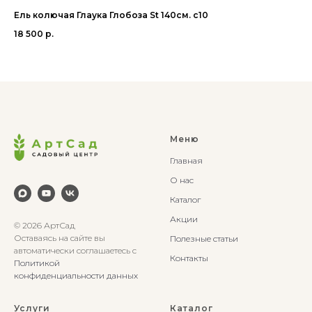
Ель колючая Глаука Глобоза St 140см. с10
Со
18 500
р.
22
Меню
Главная
О нас
Каталог
Акции
© 2026 АртСад
Оставаясь на сайте вы
Полезные статьи
автоматически соглашаетесь с
Контакты
Политикой
конфиденциальности данных
Услуги
Каталог