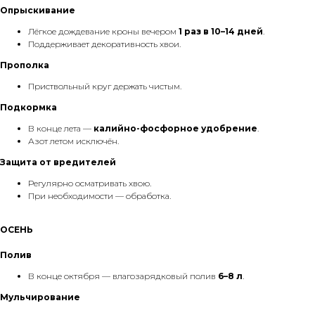
Опрыскивание
Лёгкое дождевание кроны вечером
1 раз в 10–14 дней
.
Поддерживает декоративность хвои.
Прополка
Приствольный круг держать чистым.
Подкормка
В конце лета —
калийно-фосфорное удобрение
.
Азот летом исключён.
Защита от вредителей
Регулярно осматривать хвою.
При необходимости — обработка.
ОСЕНЬ
Полив
В конце октября — влагозарядковый полив
6–8 л
.
Мульчирование