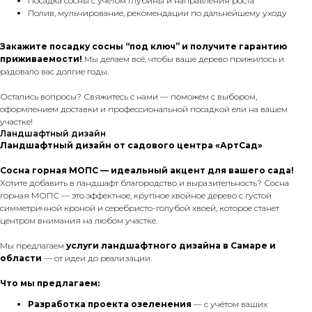
Посадка сосны с учётом глубины и направления роста
Полив, мульчирование, рекомендации по дальнейшему уходу
Закажите посадку сосны “под ключ” и получите гарантию
приживаемости!
Мы делаем всё, чтобы ваше дерево прижилось и
радовало вас долгие годы.
Остались вопросы? Свяжитесь с нами — поможем с выбором,
оформлением доставки и профессиональной посадкой ели на вашем
участке!
Ландшафтный дизайн
Ландшафтный дизайн от садового центра «АртСад»
Сосна горная МОПС — идеальный акцент для вашего сада!
Хотите добавить в ландшафт благородство и выразительность? Сосна
горная МОПС — это эффектное, крупное хвойное дерево с густой
симметричной кроной и серебристо-голубой хвоей, которое станет
центром внимания на любом участке.
Мы предлагаем
услуги ландшафтного дизайна в Самаре и
области
— от идеи до реализации.
Что мы предлагаем:
Разработка проекта озеленения
— с учётом ваших