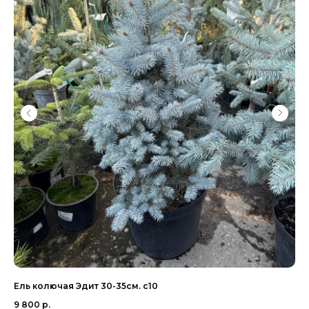
Ель колючая Эдит 30-35см. с10
Ел
9 800
р.
32