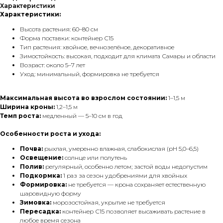
Характеристики
Характеристики:
Высота растения: 60–80 см
Форма поставки: контейнер С15
Тип растения: хвойное, вечнозелёное, декоративное
Зимостойкость: высокая, подходит для климата Самары и области
Возраст: около 5–7 лет
Уход: минимальный, формировка не требуется
Максимальная высота во взрослом состоянии:
1–1,5 м
Ширина кроны:
1,2–1,5 м
Темп роста:
медленный — 5–10 см в год
Особенности роста и ухода:
Почва:
рыхлая, умеренно влажная, слабокислая (pH 5,0–6,5)
Освещение:
солнце или полутень
Полив:
регулярный, особенно летом; застой воды недопустим
Подкормка:
1 раз за сезон удобрениями для хвойных
Формировка:
не требуется — крона сохраняет естественную
шаровидную форму
Зимовка:
морозостойкая, укрытие не требуется
Пересадка:
контейнер С15 позволяет высаживать растение в
любое время сезона