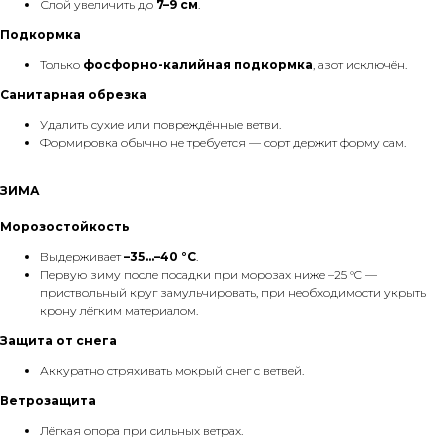
Слой увеличить до
7–9 см
.
Подкормка
Только
фосфорно-калийная подкормка
, азот исключён.
Санитарная обрезка
Удалить сухие или повреждённые ветви.
Формировка обычно не требуется — сорт держит форму сам.
ЗИМА
Морозостойкость
Выдерживает
–35…–40 °C
.
Первую зиму после посадки при морозах ниже –25 °C —
приствольный круг замульчировать, при необходимости укрыть
крону лёгким материалом.
Защита от снега
Аккуратно стряхивать мокрый снег с ветвей.
Ветрозащита
Лёгкая опора при сильных ветрах.