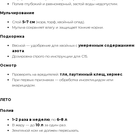
Полив глубокий и равномерный, застой воды недопустим.
Мульчирование
Слой
5–7 см
(кора, торф, хвойный опад).
Мульча сохраняет влагу и защищает тонкие корни.
Подкормка
Весной — удобрение для хвойных с
умеренным содержанием
азота
.
Дозировка строго по инструкции для С15.
Осмотр
Проверять на вредителей:
тля, паутинный клещ, хермес
.
При первых признаках — обработка инсектицидом или
акарицидом.
ЛЕТО
Полив
1–2 раза в неделю
, по
6–8 л
.
В жару — до
10 л
за один раз.
Земляной ком не должен пересыхать.