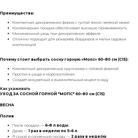
Преимущества:
Компактная декоративная форма с густой темно-зелёной хвоей
Контейнерная посадка обеспечивает высокую приживаемость
Минимальный уход при декоративном эффекте
Отлично подходит для рокариев, бордюров и малых садовых
композиций
Почему стоит выбрать сосну горную «Мопс» 60–80 см (С15):
Компактный декоративный крупномер с готовой формой
Простая в уходе и морозостойкая
Создаёт аккуратный и выразительный акцент в саду
Как ухаживать
УХОД ЗА СОСНОЙ ГОРНОЙ "МОПС" 60–80 см (С15)
ВЕСНА
Полив
После посадки —
6–8 л воды
.
Далее —
1 раз в неделю по 5–6 л
.
В сухую и солнечную погоду —
2 раза в неделю
.