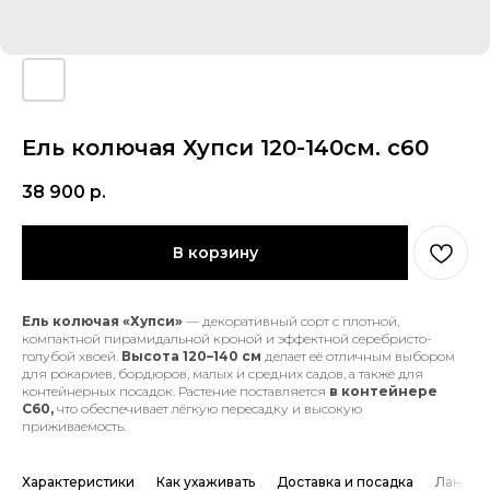
Ель колючая Хупси 120-140см. с60
38 900
р.
В корзину
Ель колючая «Хупси»
— декоративный сорт с плотной,
компактной пирамидальной кроной и эффектной серебристо-
голубой хвоей.
Высота 120–140 см
делает её отличным выбором
для рокариев, бордюров, малых и средних садов, а также для
контейнерных посадок. Растение поставляется
в контейнере
С60,
что обеспечивает лёгкую пересадку и высокую
приживаемость.
Характеристики
Как ухаживать
Доставка и посадка
Ландша