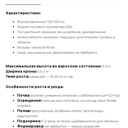
Характеристики:
Высота растения: 120–140 см
Форма поставки: контейнер С60
Тип растения: хвойное, вечнозелёное, декоративное
Зимостойкость: высокая, подходит для климата Самары и
области
Возраст: около 6–8 лет
Уход: минимальный, формировка не требуется
Максимальная высота во взрослом состоянии:
3–5 м
Ширина кроны:
1,5–2 м
Темп роста:
средний — 15–25 см в год
Особенности роста и ухода:
Почва:
рыхлая, умеренно влажная, слабокислая (pH 5,0–6,5)
Освещение:
солнце или полутень; на солнце хвоя более
голубая
Полив:
регулярный, особенно летом; застой воды
недопустим
Подкормка:
1–2 раза за сезон удобрениями для хвойных
Формировка:
не требуется — крона сохраняет