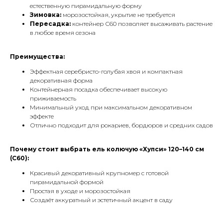
естественную пирамидальную форму
Зимовка:
морозостойкая, укрытие не требуется
Пересадка:
контейнер С60 позволяет высаживать растение
в любое время сезона
Преимущества:
Эффектная серебристо-голубая хвоя и компактная
декоративная форма
Контейнерная посадка обеспечивает высокую
приживаемость
Минимальный уход при максимальном декоративном
эффекте
Отлично подходит для рокариев, бордюров и средних садов
Почему стоит выбрать ель колючую «Хупси» 120–140 см
(С60):
Красивый декоративный крупномер с готовой
пирамидальной формой
Простая в уходе и морозостойкая
Создаёт аккуратный и эстетичный акцент в саду