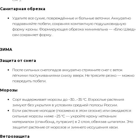
Санитарная обрезка
Удалите все сухие, повреждённые и больные веточки. Аккуратно
подравняйте побеги, сохраняя компактную подушковидную
форму кроны. Формирующая обрезка минимальна — «Блю Швед»
сам сохраняет форму.
ЗИМА
Защита от снега
После сильных снегопадов аккуратно стряхните снег с веток
лёгкими постукиваниями снизу вверх. Не трясите резко — можно
повредить побеги.
Морозы
Сорт выдерживает морозы до –30…–35 °C. Взрослые растения
зимуют без укрытия в условиях средней полосы России.
Если растение молодое (посажено в этом сезоне) или ожидаются
сильные морозы ниже –25 °C — укройте крону нетканым
материалом (спанбонд, лутрасил) в 2 слоя, обвязав шпагатом. Это
защитит растение от морозов и зимнего иссушения хвои.
Ветрозащита