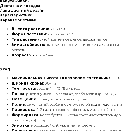
Как ухаживать
Доставка и посадка
Ландшафтный дизайн
Характеристики
Характеристики:
Высота растения:
60–80 см
Форма поставки:
контейнер С10
Тип растения:
хвойное, вечнозелёное, декоративное
Зимостойкость:
высокая, подходит для климата Самары и
области
Возраст:
около 5–7 лет
Уход:
Максимальная высота во взрослом состоянии:
1–1,2 м
Ширина кроны:
0,8–1 м
Темп роста:
средний — 10–15 см в год
Почва:
рыхлая, умеренно влажная, слабокислая (pH 5,0–6,5)
Освещение:
солнце или лёгкая полутень
Полив:
регулярный, особенно летом; застой воды недопустим
Подкормка:
1–2 раза за сезон удобрениями для хвойных
Формировка:
не требуется — крона сохраняет естественную
компактную форму
Зимовка:
морозостойкий, укрытие не требуется
Пересадка:
контейнер С10 позволяет высаживать растение в