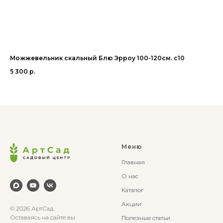
Можжевельник скальный Блю Эрроу 100-120см. с10
Со
5 300
р.
1 4
Меню
Главная
О нас
Каталог
Акции
© 2026 АртСад
Оставаясь на сайте вы
Полезные статьи