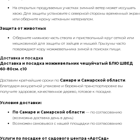
На открытых продуваемых участках зимний ветер может иссушать
хвою. Для защиты установите с северной стороны временный экран
или оберните крону нетканым материалом.
Защита от животных
Оберните нижнюю часть ствола и приствольный круг сеткой или
мешковиной для защиты от зайцев и мышей. Грызуны часто
повреждают кору можжевельника зимой в поисках пищи.
Доставка и посадка
Доставка и посадка можжевельник чешуйчатый БЛЮ ШВЕД
60-80см. с10
Доставим кратчайшие сроки по
Самаре и Самарской области
.
Благодаря аккуратной упаковке и бережной транспортировке вы
получите здоровое, качественное дерево, готовое к посадке.
Условия доставки:
По Самаре
и Самарской области
— по согласованию
(возможна доставка день в день)
Возможен самовывоз с нашей площадки по согласованию
Услуги по посадке от садового центра «АртСад»