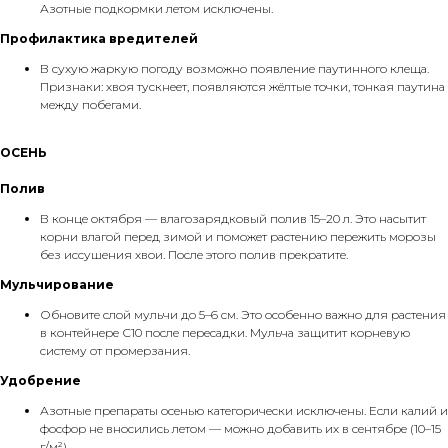
Азотные подкормки летом исключены.
Профилактика вредителей
В сухую жаркую погоду возможно появление паутинного клеща.
Признаки: хвоя тускнеет, появляются жёлтые точки, тонкая паутина
между побегами.
ОСЕНЬ
Полив
В конце октября — влагозарядковый полив 15–20 л. Это насытит
корни влагой перед зимой и поможет растению пережить морозы
без иссушения хвои. После этого полив прекратите.
Мульчирование
Обновите слой мульчи до 5–6 см. Это особенно важно для растения
в контейнере С10 после пересадки. Мульча защитит корневую
систему от промерзания.
Удобрение
Азотные препараты осенью категорически исключены. Если калий и
фосфор не вносились летом — можно добавить их в сентябре (10–15
г/м²).