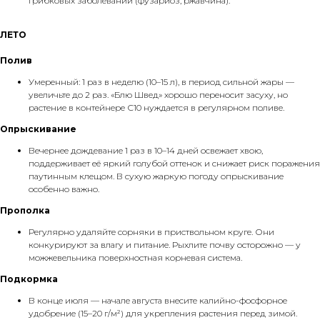
грибковых заболеваний (фузариоз, ржавчина).
ЛЕТО
Полив
Умеренный: 1 раз в неделю (10–15 л), в период сильной жары —
увеличьте до 2 раз. «Блю Швед» хорошо переносит засуху, но
растение в контейнере С10 нуждается в регулярном поливе.
Опрыскивание
Вечернее дождевание 1 раз в 10–14 дней освежает хвою,
поддерживает её яркий голубой оттенок и снижает риск поражения
паутинным клещом. В сухую жаркую погоду опрыскивание
особенно важно.
Прополка
Регулярно удаляйте сорняки в приствольном круге. Они
конкурируют за влагу и питание. Рыхлите почву осторожно — у
можжевельника поверхностная корневая система.
Подкормка
В конце июля — начале августа внесите калийно-фосфорное
удобрение (15–20 г/м²) для укрепления растения перед зимой.