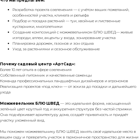
Что мы предлагаем:
Разработка проекта озеленения — с учётом ваших пожеланий,
особенностей участка, климата и рельефа
Подбор и посадка растений — туи, хвойные и лиственные
кустарники, многолетники
Создание композиций с можжевельником БЛЮ ШВЕД— живые
изгороди, аллеи, акценты у входа, зонирование участка
Планировка дорожек, газонов и зон отдыха
Уход за растениями и сезонное обслуживание
Почему садовый центр «АртСад»:
Более 10 лет опыта в сфере озеленения
Собственный питомник и качественные саженцы
Команда профессиональных ландшафтных дизайнеров и агрономов
Реализация проектов «под ключ» — от эскиза до посадки и дальнейшего
ухода
Можжевельник БЛЮ ШВЕД
— это идеальная форма, насыщенный
зелёный цвет круглый год и аккуратная структура без частой стрижки.
Она подчёркивает архитектуру дома, создаёт приватность и придаёт
участку ухоженный вид.
Мы поможем можжевельнику БЛЮ ШВЕД занять своё идеальное место в
вашем саду и превратить участок в гармоничное пространство для жизни