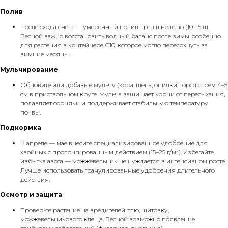
Полив
После схода снега — умеренный полив 1 раз в неделю (10–15 л).
Весной важно восстановить водный баланс после зимы, особенно
для растения в контейнере С10, которое могло пересохнуть за
зимние месяцы.
Мульчирование
Обновите или добавьте мульчу (кора, щепа, опилки, торф) слоем 4–5
см в приствольном круге. Мульча защищает корни от пересыхания,
подавляет сорняки и поддерживает стабильную температуру
почвы.
Подкормка
В апреле — мае внесите специализированное удобрение для
хвойных с пролонгированным действием (15–25 г/м²). Избегайте
избытка азота — можжевельник не нуждается в интенсивном росте.
Лучше использовать гранулированные удобрения длительного
действия.
Осмотр и защита
Проверьте растение на вредителей: тлю, щитовку,
можжевельникового клеща. Весной возможно появление