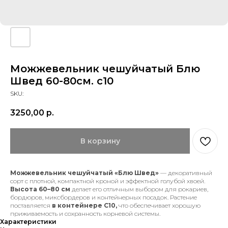
Можжевельник чешуйчатый Блю
Швед 60-80см. с10
SKU:
3250,00
р.
В корзину
Можжевельник чешуйчатый «Блю Швед»
— декоративный
сорт с плотной, компактной кроной и эффектной голубой хвоей.
Высота 60–80 см
делает его отличным выбором для рокариев,
бордюров, миксбордеров и контейнерных посадок. Растение
поставляется
в контейнере С10,
что обеспечивает хорошую
приживаемость и сохранность корневой системы.
Характеристики