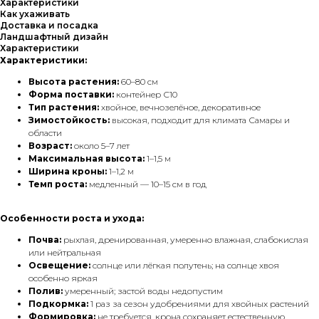
Характеристики
Как ухаживать
Доставка и посадка
Ландшафтный дизайн
Характеристики
Характеристики:
Высота растения:
60–80 см
Форма поставки:
контейнер С10
Тип растения:
хвойное, вечнозелёное, декоративное
Зимостойкость:
высокая, подходит для климата Самары и
области
Возраст:
около 5–7 лет
Максимальная высота:
1–1,5 м
Ширина кроны:
1–1,2 м
Темп роста:
медленный — 10–15 см в год
Особенности роста и ухода:
Почва:
рыхлая, дренированная, умеренно влажная, слабокислая
или нейтральная
Освещение:
солнце или лёгкая полутень; на солнце хвоя
особенно яркая
Полив:
умеренный; застой воды недопустим
Подкормка:
1 раз за сезон удобрениями для хвойных растений
Формировка:
не требуется, крона сохраняет естественную