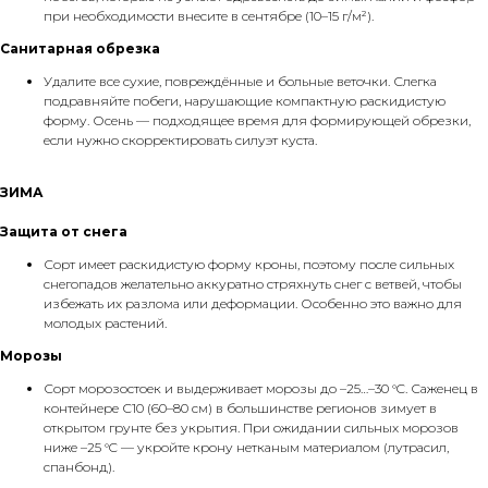
при необходимости внесите в сентябре (10–15 г/м²).
Санитарная обрезка
Удалите все сухие, повреждённые и больные веточки. Слегка
подравняйте побеги, нарушающие компактную раскидистую
форму. Осень — подходящее время для формирующей обрезки,
если нужно скорректировать силуэт куста.
ЗИМА
Защита от снега
Сорт имеет раскидистую форму кроны, поэтому после сильных
снегопадов желательно аккуратно стряхнуть снег с ветвей, чтобы
избежать их разлома или деформации. Особенно это важно для
молодых растений.
Морозы
Сорт морозостоек и выдерживает морозы до –25…–30 °C. Саженец в
контейнере С10 (60–80 см) в большинстве регионов зимует в
открытом грунте без укрытия. При ожидании сильных морозов
ниже –25 °C — укройте крону нетканым материалом (лутрасил,
спанбонд).