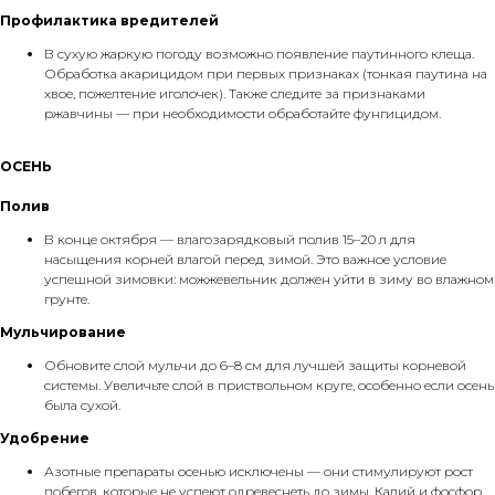
Профилактика вредителей
В сухую жаркую погоду возможно появление паутинного клеща.
Обработка акарицидом при первых признаках (тонкая паутина на
хвое, пожелтение иголочек). Также следите за признаками
ржавчины — при необходимости обработайте фунгицидом.
ОСЕНЬ
Полив
В конце октября — влагозарядковый полив 15–20 л для
насыщения корней влагой перед зимой. Это важное условие
успешной зимовки: можжевельник должен уйти в зиму во влажном
грунте.
Мульчирование
Обновите слой мульчи до 6–8 см для лучшей защиты корневой
системы. Увеличьте слой в приствольном круге, особенно если осень
была сухой.
Удобрение
Азотные препараты осенью исключены — они стимулируют рост
побегов, которые не успеют одревеснеть до зимы. Калий и фосфор