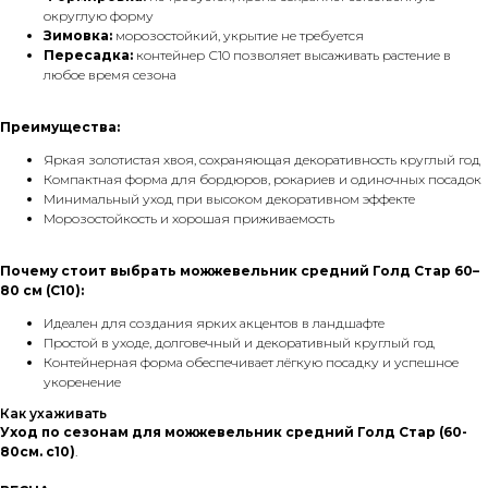
округлую форму
Зимовка:
морозостойкий, укрытие не требуется
Пересадка:
контейнер С10 позволяет высаживать растение в
любое время сезона
Преимущества:
Яркая золотистая хвоя, сохраняющая декоративность круглый год
Компактная форма для бордюров, рокариев и одиночных посадок
Минимальный уход при высоком декоративном эффекте
Морозостойкость и хорошая приживаемость
Почему стоит выбрать можжевельник средний Голд Стар 60–
80 см (С10):
Идеален для создания ярких акцентов в ландшафте
Простой в уходе, долговечный и декоративный круглый год
Контейнерная форма обеспечивает лёгкую посадку и успешное
укоренение
Как ухаживать
Уход по сезонам для можжевельник средний Голд Стар (60-
80см. с10)
.