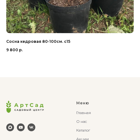
Сосна кедровая 80-100см. с15
Со
с8
9 800
р.
78
Меню
Главная
О нас
Каталог
Акции