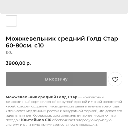
Можжевельник средний Голд Стар
60-80см. с10
SKU:
3900,00
р.
В корзину
Можжевельник средний Голд Стар
— компактный
декоративный сорт с плотной округлой кроной и яркой золотистой
хвоей, которая сохраняет насыщенность цвета в течение всего года.
Отличается медленным ростом и аккуратной формой, что делает его
идеальным для бордюров, рокариев, альпинариев и одиночных
посадок.
Контейнер С10
обеспечивает здоровую корневую
систему и отличную приживаемость после пересадки.