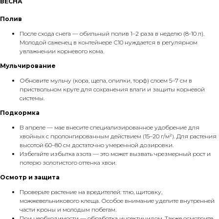
ВЕСНА
Полив
После схода снега — обильный полив 1–2 раза в неделю (8-10 л).
Молодой саженец в контейнере С10 нуждается в регулярном
увлажнении корневого кома.
Мульчирование
Обновите мульчу (кора, щепа, опилки, торф) слоем 5–7 см в
приствольном круге для сохранения влаги и защиты корневой
системы.
Подкормка
В апреле — мае внесите специализированное удобрение для
хвойных с пролонгированным действием (15–20 г/м²). Для растения
высотой 60–80 см достаточно умеренной дозировки.
Избегайте избытка азота — это может вызвать чрезмерный рост и
потерю золотистого оттенка хвои.
Осмотр и защита
Проверьте растение на вредителей: тлю, щитовку,
можжевельникового клеща. Особое внимание уделите внутренней
части кроны и молодым побегам.
При необходимости — обработка инсектицидом. Также осмотрите