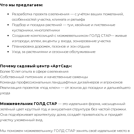
Что мы предлагаем:
Разработка проекта озеленения — с учётом ваших пожеланий,
особенностей участка, климата и рельефа
Подбор и посадка растений — туи, хвойные и лиственные
кустарники, многолетники
Создание композиций с можжевельником ГОЛД СТАР— живые
изгороди, аллеи, акценты у входа, зонирование участка
Планировка дорожек, газонов и зон отдыха
Уход за растениями и сезонное обслуживание
Почему садовый центр «АртСад»:
Более 10 лет опыта в сфере озеленения
Собственный питомник и качественные саженцы
Команда профессиональных ландшафтных дизайнеров и агрономов
Реализация проектов «под ключ» — от эскиза до посадки и дальнейшего
ухода
Можжевельник ГОЛД СТАР
— это идеальная форма, насыщенный
зелёный цвет круглый год и аккуратная структура без частой стрижки.
Она подчёркивает архитектуру дома, создаёт приватность и придаёт
участку ухоженный вид.
Мы поможем можжевельнику ГОЛД СТАР занять своё идеальное место в