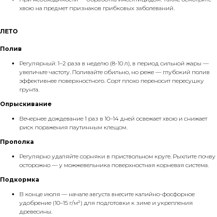
хвою на предмет признаков грибковых заболеваний.
ЛЕТО
Полив
Регулярный: 1–2 раза в неделю (8-10 л), в период сильной жары —
увеличьте частоту. Поливайте обильно, но реже — глубокий полив
эффективнее поверхностного. Сорт плохо переносит пересушку
грунта.
Опрыскивание
Вечернее дождевание 1 раз в 10–14 дней освежает хвою и снижает
риск поражения паутинным клещом.
Прополка
Регулярно удаляйте сорняки в приствольном круге. Рыхлите почву
осторожно — у можжевельника поверхностная корневая система.
Подкормка
В конце июля — начале августа внесите калийно-фосфорное
удобрение (10–15 г/м²) для подготовки к зиме и укрепления
древесины.