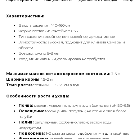
Характеристики:
Высота растения: 140–160 см
Форма поставки: контейнер С55
Тип растения: хвойное, вечнозелёное, декоративное
Зимостойкость: высокая, подходит для климата Самары и
области
Возраст: около 6–8 лет
Уход: минимальный, формировка не требуется
Максимальная высота во взрослом состоянии:
3–5 м
Ширина кроны:
1,5–2 м
Темп роста:
средний — 15–25 см в год
Особенности роста и ухода:
Почва:
рыхлая, умеренно влажная, слабокислая (pH 5,0–6,5)
Освещение:
солнце или полутень; на солнце хвоя более
голубая
Полив:
регулярный, особенно летом; застой воды
недопустим
Подкормка:
1–2 раза за сезон удобрениями для хвойных
Формировка:
не требуется — крона сохраняет