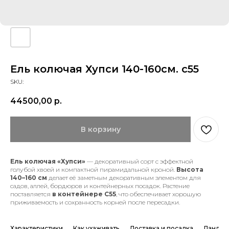
Ель колючая Хупси 140-160см. с55
SKU:
44500,00
р.
В корзину
Ель колючая «Хупси»
— декоративный сорт с эффектной
голубой хвоей и компактной пирамидальной кроной.
Высота
140–160 см
делает её заметным декоративным элементом для
садов, аллей, бордюров и контейнерных посадок. Растение
поставляется
в контейнере С55
, что обеспечивает хорошую
приживаемость и сохранность корней после пересадки.
Характеристики
Как ухаживать
Доставка и посадка
Ландша