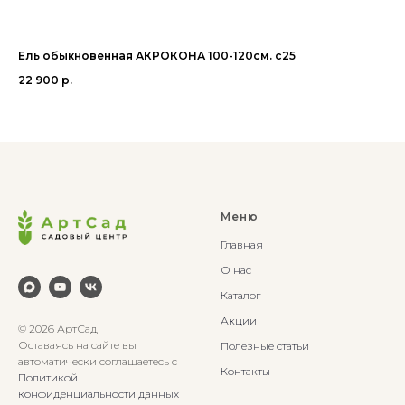
Ель обыкновенная АКРОКОНА 100-120см. с25
Со
22 900
р.
8 
Меню
Главная
О нас
Каталог
Акции
© 2026 АртСад
Оставаясь на сайте вы
Полезные статьи
автоматически соглашаетесь с
Контакты
Политикой
конфиденциальности данных