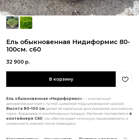
Ель обыкновенная Нидиформис 80-
100см. с60
32 900
р.
В корзину
Ель обыкновенная «Нидиформис»
— компактный
декоративный сорт с густой, широкой подушковидной кроной.
Высота 80–100 см
делает её идеальной для рокариев, альпийских
горок, бордюров и контейнерных посадок. Растение поставляется
в
контейнере С60
, что обеспечивает отличную приживаемость и
сохранность корней после пересадки.