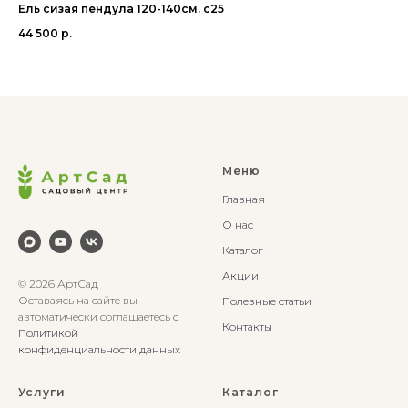
Ель сизая пендула 120-140см. с25
Мо
44 500
р.
1 4
Меню
Главная
О нас
Каталог
Акции
© 2026 АртСад
Оставаясь на сайте вы
Полезные статьи
автоматически соглашаетесь с
Контакты
Политикой
конфиденциальности данных
Услуги
Каталог