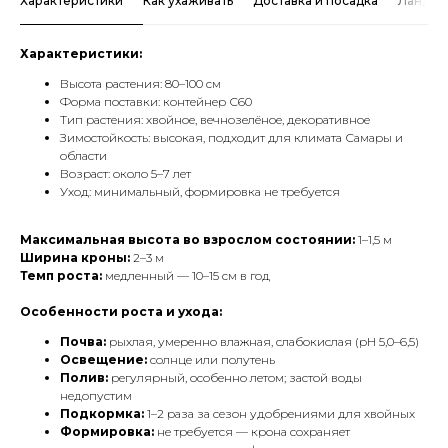
Характеристики
Как ухаживать
Доставка и посадка
Ландша
Характеристики:
Высота растения: 80–100 см
Форма поставки: контейнер С60
Тип растения: хвойное, вечнозелёное, декоративное
Зимостойкость: высокая, подходит для климата Самары и
области
Возраст: около 5–7 лет
Уход: минимальный, формировка не требуется
Максимальная высота во взрослом состоянии:
1–1,5 м
Ширина кроны:
2–3 м
Темп роста:
медленный — 10–15 см в год
Особенности роста и ухода:
Почва:
рыхлая, умеренно влажная, слабокислая (pH 5,0–6,5)
Освещение:
солнце или полутень
Полив:
регулярный, особенно летом; застой воды
недопустим
Подкормка:
1–2 раза за сезон удобрениями для хвойных
Формировка:
не требуется — крона сохраняет