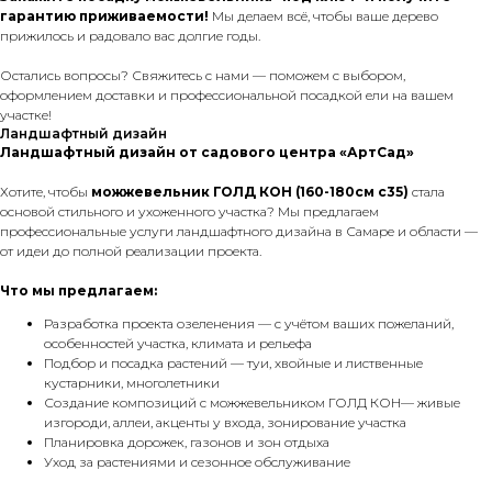
гарантию приживаемости!
Мы делаем всё, чтобы ваше дерево
прижилось и радовало вас долгие годы.
Остались вопросы? Свяжитесь с нами — поможем с выбором,
оформлением доставки и профессиональной посадкой ели на вашем
участке!
Ландшафтный дизайн
Ландшафтный дизайн от садового центра «АртСад»
Хотите, чтобы
можжевельник ГОЛД КОН (160-180см с35)
стала
основой стильного и ухоженного участка? Мы предлагаем
профессиональные услуги ландшафтного дизайна в Самаре и области —
от идеи до полной реализации проекта.
Что мы предлагаем:
Разработка проекта озеленения — с учётом ваших пожеланий,
особенностей участка, климата и рельефа
Подбор и посадка растений — туи, хвойные и лиственные
кустарники, многолетники
Создание композиций с можжевельником ГОЛД КОН— живые
изгороди, аллеи, акценты у входа, зонирование участка
Планировка дорожек, газонов и зон отдыха
Уход за растениями и сезонное обслуживание