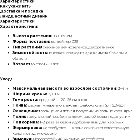
Характеристики
Как ухаживать
Доставка и посадка
Ландшафтный дизайн
Характеристики
Характеристики:
Высота растения:
160–180 см
Форма поставки:
контейнер С35
Тип растения:
хвойное, вечнозелёное, декоративное
Зимостойкость:
высокая, подходит для климата Самары и
области
Возраст:
около 8–10 лет
Уход:
Максимальная высота во взрослом состоянии:
3–4 м
Ширина кроны:
0,8–1 м
Темп роста:
средний — 20–25 см в год
Почва:
рыхлая, умеренно влажная, слабокислая (pH 5,0–6,5)
Освещение:
солнце или лёгкая полутень; на солнце хвоя ярче
Полив:
регулярный, особенно летом; застой воды недопустим
Подкормка:
1–2 раза за сезон удобрениями для хвойных
Формировка:
не требуется — крона сохраняет естественную
колонновидную форму
Зимовка:
морозостойкий, укрытие не требуется