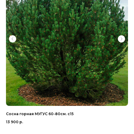
Сосна горная МУГУС 60-80см. с15
Ту
с6
13 900
р.
54