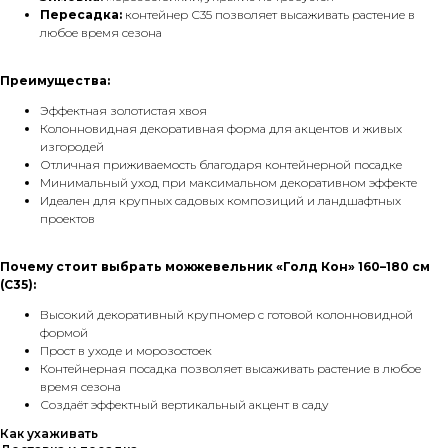
Пересадка:
контейнер С35 позволяет высаживать растение в
любое время сезона
Преимущества:
Эффектная золотистая хвоя
Колонновидная декоративная форма для акцентов и живых
изгородей
Отличная приживаемость благодаря контейнерной посадке
Минимальный уход при максимальном декоративном эффекте
Идеален для крупных садовых композиций и ландшафтных
проектов
Почему стоит выбрать можжевельник «Голд Кон» 160–180 см
(С35):
Высокий декоративный крупномер с готовой колонновидной
формой
Прост в уходе и морозостоек
Контейнерная посадка позволяет высаживать растение в любое
время сезона
Создаёт эффектный вертикальный акцент в саду
Как ухаживать