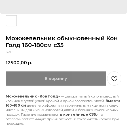
Можжевельник обыкновенный Кон
Голд 160-180см с35
SKU:
12500,00
р.
В корзину
Можжевельник «Кон Голд»
— декоративный колонновидный
хвойник с густой узкой кроной и яркой золотистой хвоей.
Высота
160–180 см
делает его эффектным вертикальным акцентом в саду,
идеальным для живых изгородей, аллей и больших контейнерных
посадок. Растение поставляется
в контейнере С35,
что
обеспечивает отличную приживаемость и сохранность корней при
пересадке.