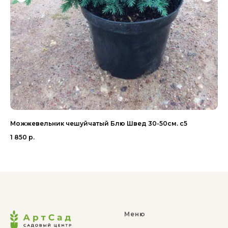
Можжевельник чешуйчатый Блю Швед 30-50см. с5
Со
1 850
р.
8 
Меню