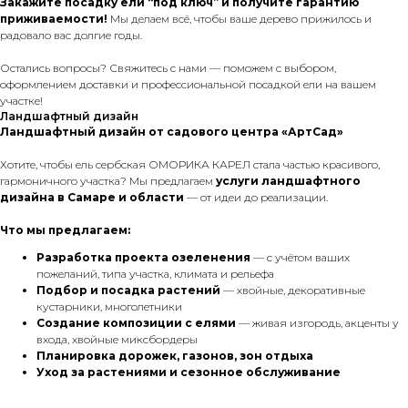
Закажите посадку ели “под ключ” и получите гарантию
приживаемости!
Мы делаем всё, чтобы ваше дерево прижилось и
радовало вас долгие годы.
Остались вопросы? Свяжитесь с нами — поможем с выбором,
оформлением доставки и профессиональной посадкой ели на вашем
участке!
Ландшафтный дизайн
Ландшафтный дизайн от садового центра «АртСад»
Хотите, чтобы ель сербская ОМОРИКА КАРЕЛ стала частью красивого,
гармоничного участка? Мы предлагаем
услуги ландшафтного
дизайна в Самаре и области
— от идеи до реализации.
Что мы предлагаем:
Разработка проекта озеленения
— с учётом ваших
пожеланий, типа участка, климата и рельефа
Подбор и посадка растений
— хвойные, декоративные
кустарники, многолетники
Создание композиции с елями
— живая изгородь, акценты у
входа, хвойные миксбордеры
Планировка дорожек, газонов, зон отдыха
Уход за растениями и сезонное обслуживание