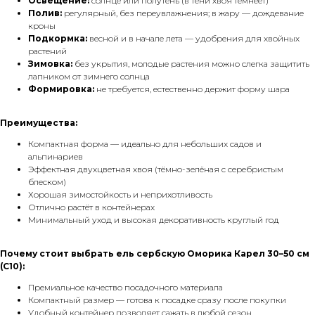
Освещение:
солнце или полутень (в тени хвоя темнеет)
Полив:
регулярный, без переувлажнения; в жару — дождевание
кроны
Подкормка:
весной и в начале лета — удобрения для хвойных
растений
Зимовка:
без укрытия, молодые растения можно слегка защитить
лапником от зимнего солнца
Формировка:
не требуется, естественно держит форму шара
Преимущества:
Компактная форма — идеально для небольших садов и
альпинариев
Эффектная двухцветная хвоя (тёмно-зелёная с серебристым
блеском)
Хорошая зимостойкость и неприхотливость
Отлично растёт в контейнерах
Минимальный уход и высокая декоративность круглый год
Почему стоит выбрать ель сербскую Оморика Карел 30–50 см
(С10):
Премиальное качество посадочного материала
Компактный размер — готова к посадке сразу после покупки
Удобный контейнер позволяет сажать в любой сезон