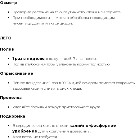
Осмотр
Проверьте растение на тлю, паутинного клеща или хермеса.
При необходимости — мягкая обработка подходящим
инсектицидом или акарицидом.
ЛЕТО
Полив
1 раз в неделю
, в жару — до 5–7 л за полив.
Полив глубокий, чтобы увлажнить корни полностью.
Опрыскивание
Лёгкое дождевание 1 раз в 10–14 дней вечером помогает сохранить
здоровье хвои и снизить риск клеща.
Прополка
Удаляйте сорняки вокруг приствольного круга.
Подкормка
В середине лета можно внести
калийно-фосфорное
удобрение
для укрепления древесины.
Азот летом не требуется.