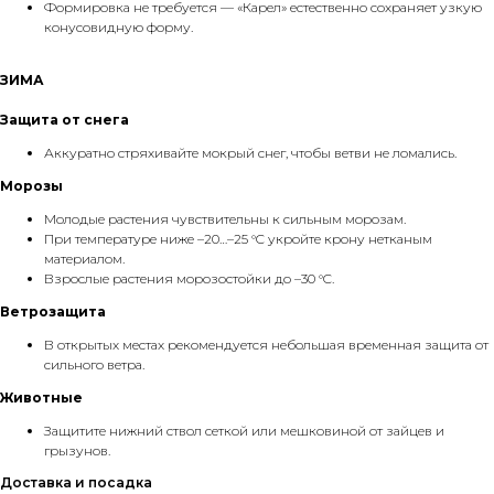
Формировка не требуется — «Карел» естественно сохраняет узкую
конусовидную форму.
ЗИМА
Защита от снега
Аккуратно стряхивайте мокрый снег, чтобы ветви не ломались.
Морозы
Молодые растения чувствительны к сильным морозам.
При температуре ниже –20…–25 °C укройте крону нетканым
материалом.
Взрослые растения морозостойки до –30 °C.
Ветрозащита
В открытых местах рекомендуется небольшая временная защита от
сильного ветра.
Животные
Защитите нижний ствол сеткой или мешковиной от зайцев и
грызунов.
Доставка и посадка