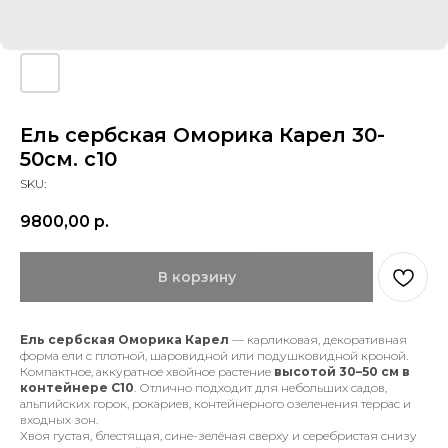
Ель сербская Оморика Карел 30-
50см. с10
SKU:
9800,00
р.
В корзину
Ель сербская Оморика Карел
— карликовая, декоративная
форма ели с плотной, шаровидной или подушковидной кроной.
Компактное, аккуратное хвойное растение
высотой 30–50 см
в
контейнере С10
. Отлично подходит для небольших садов,
альпийских горок, рокариев, контейнерного озеленения террас и
входных зон.
Хвоя густая, блестящая, сине-зелёная сверху и серебристая снизу