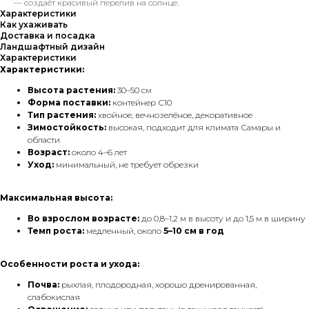
— создаёт красивый перелив на солнце.
Характеристики
Как ухаживать
Доставка и посадка
Ландшафтный дизайн
Характеристики
Характеристики:
Высота растения:
30–50 см
Форма поставки:
контейнер С10
Тип растения:
хвойное, вечнозелёное, декоративное
Зимостойкость:
высокая, подходит для климата Самары и
области
Возраст:
около 4–6 лет
Уход:
минимальный, не требует обрезки
Максимальная высота:
Во взрослом возрасте:
до 0,8–1,2 м в высоту и до 1,5 м в ширину
Темп роста:
медленный, около
5–10 см в год
Особенности роста и ухода:
Почва:
рыхлая, плодородная, хорошо дренированная,
слабокислая