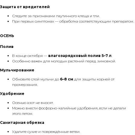
Защита от вредителей
Следите за признаками паутинного клеща и тли.
При первых симптомах — обработка соответствующим препаратом.
ОСЕНЬ
Полив
В конце октября —
влагозарядковый полив 5–7 л
.
Особенно важен для молодых растений перед зимовкой.
Мульчирование
Обновите слой мульчи до
6–8 см
для защиты корней от
промерзания.
Удобрение
Осенью азот не вносят.
Можно внести фосфорно-калийные удобрения, если не делали
этого летом.
Санитарная обрезка
Удалите сухие и повреждённые ветви.