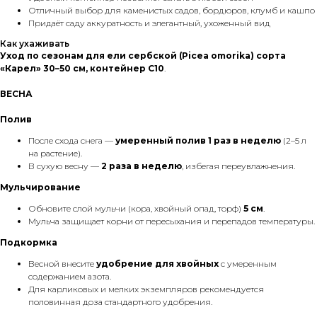
Отличный выбор для каменистых садов, бордюров, клумб и кашпо
Придаёт саду аккуратность и элегантный, ухоженный вид
Как ухаживать
Уход по сезонам для ели сербской (Picea omorika) сорта
«Карел» 30–50 см, контейнер C10
.
ВЕСНА
Полив
После схода снега —
умеренный полив 1 раз в неделю
(2–5 л
на растение).
В сухую весну —
2 раза в неделю
, избегая переувлажнения.
Мульчирование
Обновите слой мульчи (кора, хвойный опад, торф)
5 см
.
Мульча защищает корни от пересыхания и перепадов температуры.
Подкормка
Весной внесите
удобрение для хвойных
с умеренным
содержанием азота.
Для карликовых и мелких экземпляров рекомендуется
половинная доза стандартного удобрения.