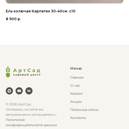
Ель колючая Карпатен 30-40см. с10
Со
8 900
р.
8 
Меню
Главная
О нас
Каталог
Акции
© 2026 АртСад
Оставаясь на сайте вы
Полезные статьи
автоматически соглашаетесь с
Контакты
Политикой
конфиденциальности данных