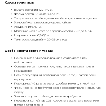
Характеристики:
Высота растения: 120–140 см
Форма поставки: контейнер С25
Тип растения: хвойное, вечнозелёное, декоративное дерево
Зимостойкость: высокая, морозостойкая
Уход: минимальный
Максимальная высота во взрослом состоянии: до 4–5 м
Ширина кроны: 0,5–0,8 м
Темп роста: средний — 20–25 см в год
Особенности роста и ухода:
Почва: рыхлая, умеренно влажная, слабокислая или
нейтральная
Освещение: солнце или полутень; на солнце хвоя ярче и
насыщеннее
Полив: регулярный, особенно в первые годы; застой воды
недопустим
Подкормка: 1–2 раза за сезон удобрениями для хвойных
Формировка: не требуется; крона сохраняет колонновидную
форму
Зимовка: морозостойкая, укрытие не требуется
Пересадка: контейнер С25 позволяет высаживать растение в
любое время сезона