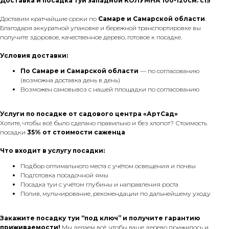
Доставка и посадка туи западной КОЛУМНА 100-120см. с15
Доставим кратчайшие сроки по
Самаре и Самарской области
.
Благодаря аккуратной упаковке и бережной транспортировке вы
получите здоровое, качественное дерево, готовое к посадке.
Условия доставки:
По Самаре
и Самарской области
— по согласованию
(возможна доставка день в день)
Возможен самовывоз с нашей площадки по согласованию
Услуги по посадке от садового центра «АртСад»
Хотите, чтобы всё было сделано правильно и без хлопот? Стоимость
посадки
35% от стоимости саженца
Что входит в услугу посадки:
Подбор оптимального места с учётом освещения и почвы
Подготовка посадочной ямы
Посадка туи с учётом глубины и направления роста
Полив, мульчирование, рекомендации по дальнейшему уходу
Закажите посадку туи “под ключ” и получите гарантию
приживаемости!
Мы делаем всё, чтобы ваше дерево прижилось и