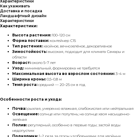
Характеристики
Как ухаживать
Доставка и посадка
Ландшафтный дизайн
Характеристики
Характеристики:
Высота растения:
100–120 см
Форма поставки:
контейнер С15
Тип растения:
хвойное, вечнозелёное, декоративное
Зимостойкость:
высокая, подходит для климата Самары и
области
Возраст:
около 5–7 лет
Уход:
минимальный, формировка не требуется
Максимальная высота во взрослом состоянии:
3–4 м
Ширина кроны:
0,5–0,8 м
Темп роста:
средний — 20–25 см в год
Особенности роста и ухода:
Почва:
рыхлая, умеренно влажная, слабокислая или нейтральная
Освещение:
солнце или полутень; на солнце хвоя насыщенно-
зелёная
Полив:
регулярный, особенно в первые годы; застой воды
недопустим
Подкормка:
1–2 раза за сезон удобрениями для хвойных