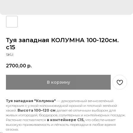
Туя западная КОЛУМНА 100-120см.
с15
SKU:
2700,00
р.
В корзину
Туя западная "Колумна"
— декоративный вечнозелёный
кустарник с узкой колонновидной кроной и плотной зелёной
хвоей.
Высота 100–120 см
делает её отличным выбором для
живых изгородей, бордюров, солитерных и контейнерных посадок.
Растение поставляется
в контейнере С15,
что обеспечивает
высокую приживаемость и лёгкость пересадки в любое время
сезона.