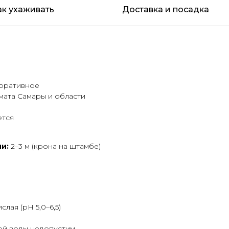
ак ухаживать
Доставка и посадка
коративное
имата Самары и области
ется
и:
2–3 м (крона на штамбе)
лая (pH 5,0–6,5)
ой воды недопустим