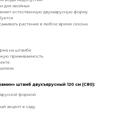
и для хвойных
аняет естественную двухъярусную форму
буется
аживать растение в любое время сезона
орма на штамбе
окую приживаемость
екте
 аллеях
амин» штамб двухъярусный 120 см (С80):
ъярусной формой
ый акцент в саду