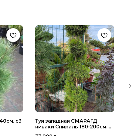
40см. с3
Туя западная СМАРАГД
Ель
ниваки Спираль 180-200см.
180
с30