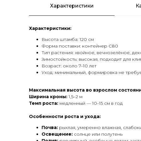
Характеристики
К
Характеристики:
Высота штамба: 120 см
Форма поставки: контейнер С80
Тип растения: хвойное, вечнозелёное, де
Зимостойкость: высокая, подходит для кл
Возраст: около 7–10 лет
Уход: минимальный, формировка не требу
Максимальная высота во взрослом состояни
Ширина кроны:
1,5–2 м
Темп роста:
медленный — 10–15 см в год
Особенности роста и ухода:
Почва:
рыхлая, умеренно влажная, слабокис
Освещение:
солнце или полутень
Полив:
регулярный, особенно летом; заст