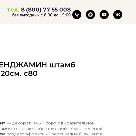
тел.
8 (800) 77 55 008
без выходных с 8:00 до 19:00
 БЕНДЖАМИН штамб
20см. с80
ин»
— декоративный сорт с выразительной
тамбе, отличающейся плотной, тёмно-зелёной
 см
создаёт эффектный вертикальный акцент в