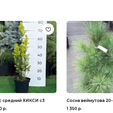
с средний ХИКСИ с3
Сосна веймутова 20-
0
р.
1 350
р.