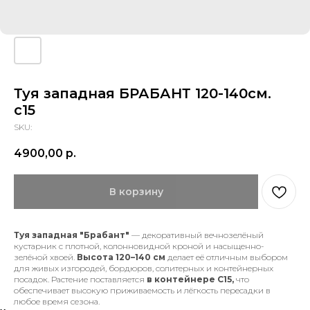
Туя западная БРАБАНТ 120-140см.
с15
SKU:
4900,00
р.
В корзину
Туя западная "Брабант"
— декоративный вечнозелёный
кустарник с плотной, колонновидной кроной и насыщенно-
зелёной хвоей.
Высота 120–140 см
делает её отличным выбором
для живых изгородей, бордюров, солитерных и контейнерных
посадок. Растение поставляется
в контейнере С15,
что
обеспечивает высокую приживаемость и лёгкость пересадки в
любое время сезона.