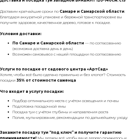
Доставка и посадка туи западной БРАБАНТ 120-140см. с15
Доставим кратчайшие сроки по
Самаре и Самарской области
.
Благодаря аккуратной упаковке и бережной транспортировке вы
получите здоровое, качественное дерево, готовое к посадке.
Условия доставки:
По Самаре
и Самарской области
— по согласованию
(возможна доставка день в день)
Возможен самовывоз с нашей площадки по согласованию
Услуги по посадке от садового центра «АртСад»
Хотите, чтобы всё было сделано правильно и без хлопот? Стоимость
посадки
35% от стоимости саженца
Что входит в услугу посадки:
Подбор оптимального места с учётом освещения и почвы
Подготовка посадочной ямы
Посадка туи с учётом глубины и направления роста
Полив, мульчирование, рекомендации по дальнейшему уходу
Закажите посадку туи “под ключ” и получите гарантию
приживаемости!
Мы делаем всё, чтобы ваше дерево прижилось и