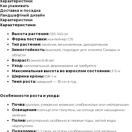
Характеристики
Как ухаживать
Доставка и посадка
Ландшафтный дизайн
Характеристики
Характеристики:
Высота растения:
120–140 см
Форма поставки:
контейнер С15
Тип растения:
хвойное, вечнозелёное, декоративное
Зимостойкость:
высокая, подходит для климата Самары и
области
Возраст:
около 6–8 лет
Уход:
минимальный, формировка не требуется
Максимальная высота во взрослом состоянии:
3–5 м
Ширина кроны:
0,8–1 м
Темп роста:
средний — 30 см в год
Особенности роста и ухода:
Почва:
рыхлая, умеренно влажная, слабокислая или нейтральная
Освещение:
солнце или полутень; на солнце хвоя насыщенно-
зелёная
Полив:
регулярный, особенно в первые годы; застой воды
недопустим
Подкормка:
1–2 раза за сезон удобрениями для хвойных