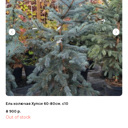
Ель колючая Хупси 60-80см. с10
Пи
8 900
р.
16
Out of stock