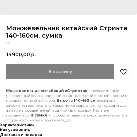
Можжевельник китайский Стрикта
140-160см. сумка
SKU:
14900,00
р.
В корзину
Можжевельник китайский «Стрикта»
— декоративный
узколистный колонновидный хвойник с густой плотной кроной и
насыщенно-зелёной хвоей.
Высота 140–160 см
делает его
эффектным вертикальным акцентом в саду, отлично подходит для
живых изгородей, аллей и одиночных посадок. Растение
поставляется
в сумке,
что обеспечивает лёгкую приживаемость и
сохранность корней при пересадке.
Характеристики
Как ухаживать
Доставка и посадка