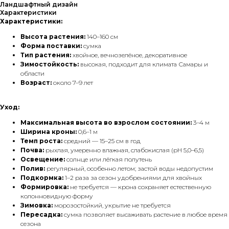
Ландшафтный дизайн
Характеристики
Характеристики:
Высота растения:
140–160 см
Форма поставки:
сумка
Тип растения:
хвойное, вечнозелёное, декоративное
Зимостойкость:
высокая, подходит для климата Самары и
области
Возраст:
около 7–9 лет
Уход:
Максимальная высота во взрослом состоянии:
3–4 м
Ширина кроны:
0,6–1 м
Темп роста:
средний — 15–25 см в год
Почва:
рыхлая, умеренно влажная, слабокислая (pH 5,0–6,5)
Освещение:
солнце или лёгкая полутень
Полив:
регулярный, особенно летом; застой воды недопустим
Подкормка:
1–2 раза за сезон удобрениями для хвойных
Формировка:
не требуется — крона сохраняет естественную
колонновидную форму
Зимовка:
морозостойкий, укрытие не требуется
Пересадка:
сумка позволяет высаживать растение в любое время
сезона