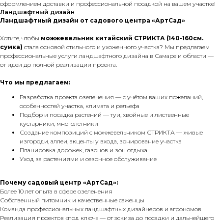
оформлением доставки и профессиональной посадкой на вашем участке!
Ландшафтный дизайн
Ландшафтный дизайн от садового центра «АртСад»
Хотите, чтобы
можжевельник китайский СТРИКТА (140-160см.
сумка)
стала основой стильного и ухоженного участка? Мы предлагаем
профессиональные услуги ландшафтного дизайна в Самаре и области —
от идеи до полной реализации проекта.
Что мы предлагаем:
Разработка проекта озеленения — с учётом ваших пожеланий,
особенностей участка, климата и рельефа
Подбор и посадка растений — туи, хвойные и лиственные
кустарники, многолетники
Создание композиций с можжевельником СТРИКТА — живые
изгороди, аллеи, акценты у входа, зонирование участка
Планировка дорожек, газонов и зон отдыха
Уход за растениями и сезонное обслуживание
Почему садовый центр «АртСад»:
Более 10 лет опыта в сфере озеленения
Собственный питомник и качественные саженцы
Команда профессиональных ландшафтных дизайнеров и агрономов
Реализация проектов «под ключ» — от эскиза до посадки и дальнейшего