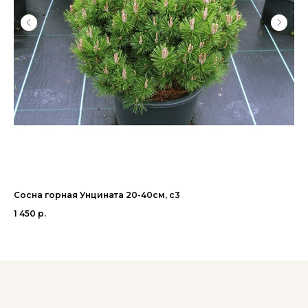
Сосна горная Унцината 20-40см, с3
Ту
1 450
р.
2 