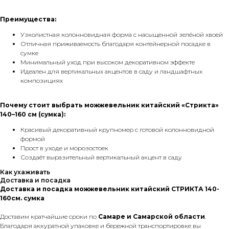
Преимущества:
Узколистная колонновидная форма с насыщенной зелёной хвоей
Отличная приживаемость благодаря контейнерной посадке в
сумке
Минимальный уход при высоком декоративном эффекте
Идеален для вертикальных акцентов в саду и ландшафтных
композициях
Почему стоит выбрать можжевельник китайский «Стрикта»
140–160 см (сумка):
Красивый декоративный крупномер с готовой колонновидной
формой
Прост в уходе и морозостоек
Создаёт выразительный вертикальный акцент в саду
Как ухаживать
Доставка и посадка
Доставка и посадка можжевельник китайский СТРИКТА 140-
160см. сумка
Доставим кратчайшие сроки по
Самаре и Самарской области
.
Благодаря аккуратной упаковке и бережной транспортировке вы