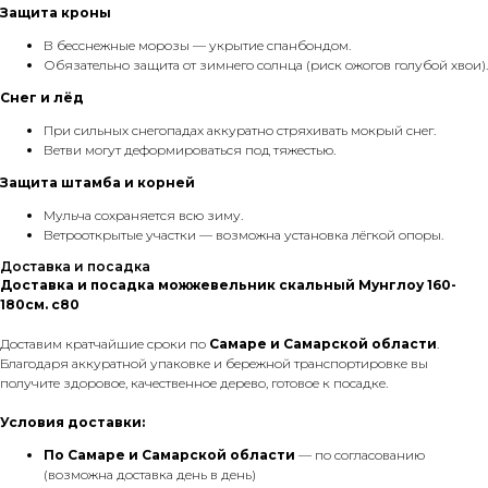
Защита кроны
В бесснежные морозы — укрытие спанбондом.
Обязательно защита от зимнего солнца (риск ожогов голубой хвои).
Снег и лёд
При сильных снегопадах аккуратно стряхивать мокрый снег.
Ветви могут деформироваться под тяжестью.
Защита штамба и корней
Мульча сохраняется всю зиму.
Ветрооткрытые участки — возможна установка лёгкой опоры.
Доставка и посадка
Доставка и посадка можжевельник скальный Мунглоу 160-
180см. с80
Доставим кратчайшие сроки по
Самаре и Самарской области
.
Благодаря аккуратной упаковке и бережной транспортировке вы
получите здоровое, качественное дерево, готовое к посадке.
Условия доставки:
По Самаре
и Самарской области
— по согласованию
(возможна доставка день в день)