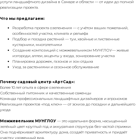
услуги ландшафтного дизайна в Самаре и области — от идеи до полной
реализации проекта.
Что мы предлагаем:
Разработка проекта озеленения — с учётом ваших пожеланий,
особенностей участка, климата и рельефа
Подбор и посадка растений — туи, хвойные и лиственные
кустарники, многолетники
Создание композиций с можжевельником МУНГЛОУ— живые
изгороди, аллеи, акценты у входа, зонирование участка
Планировка дорожек, газонов и зон отдыха
Уход за растениями и сезонное обслуживание
Почему садовый центр «АртСад»:
Более 10 лет опыта в сфере озеленения
Собственный питомник и качественные саженцы
Команда профессиональных ландшафтных дизайнеров и агрономов
Реализация проектов «под ключ» — от эскиза до посадки и дальнейшего
ухода
Можжевельник МУНГЛОУ
— это идеальная форма, насыщенный
зелёный цвет круглый год и аккуратная структура без частой стрижки.
Она подчёркивает архитектуру дома, создаёт приватность и придаёт
участку ухоженный вид.