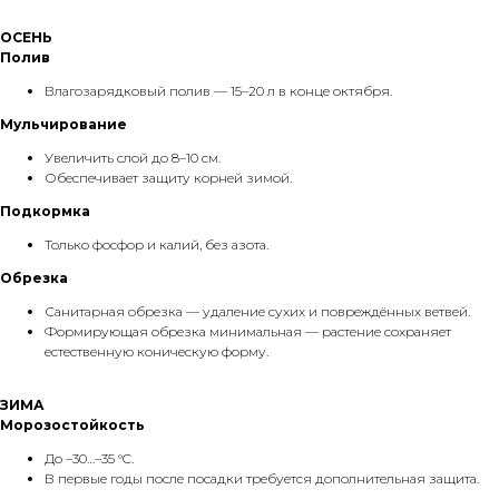
ОСЕНЬ
Полив
Влагозарядковый полив — 15–20 л в конце октября.
Мульчирование
Увеличить слой до 8–10 см.
Обеспечивает защиту корней зимой.
Подкормка
Только фосфор и калий, без азота.
Обрезка
Санитарная обрезка — удаление сухих и повреждённых ветвей.
Формирующая обрезка минимальная — растение сохраняет
естественную коническую форму.
ЗИМА
Морозостойкость
До –30…–35 °C.
В первые годы после посадки требуется дополнительная защита.