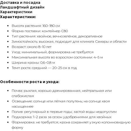
Доставка и посадка
Ландшафтный дизайн
Характеристики
Характеристики:
Высота растения: 160–180 см
Форма поставки: контейнер С80
Тип растения: хвойное, вечнозелёное, декоративное
Зимостойкость: высокая, подходит для климата Самары и области
Возраст: около 8–10 лет
Уход: минимальный, формировка не требуется
Максимальная высота во взрослом состоянии: 4–5 м
Ширина кроны: 0,6–0,8 м
Темп роста: средний — 20–25 см в год
Особенности роста и ухода:
Почва: рыхлая, хорошо дренированная, нейтральная или
слабокислая
Освещение: солнце или лёгкая полутень; на солнце хвоя
насыщеннее
Полив: регулярный в первые годы; застой воды недопустим
Подкормка: 1–2 раза за сезон удобрениями для хвойных
Формировка: не требуется; крона сохраняет узкую колонновидную
форму