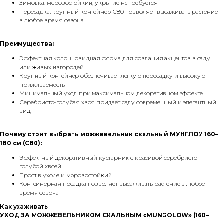
Зимовка: морозостойкий, укрытие не требуется
Пересадка: крупный контейнер С80 позволяет высаживать растение
в любое время сезона
Преимущества:
Эффектная колонновидная форма для создания акцентов в саду
или живых изгородей
Крупный контейнер обеспечивает лёгкую пересадку и высокую
приживаемость
Минимальный уход при максимальном декоративном эффекте
Серебристо-голубая хвоя придаёт саду современный и элегантный
вид
Почему стоит выбрать можжевельник скальный МУНГЛОУ 160–
180 см (С80):
Эффектный декоративный кустарник с красивой серебристо-
голубой хвоей
Прост в уходе и морозостойкий
Контейнерная посадка позволяет высаживать растение в любое
время сезона
Как ухаживать
УХОД ЗА МОЖЖЕВЕЛЬНИКОМ СКАЛЬНЫМ «MUNGOLOW» (160–