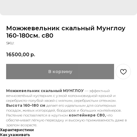
Можжевельник скальный Мунглоу
160-180см. с80
SKU:
16500,00
р.
В корзину
Можжевельник скальный МУНГЛОУ
— эффектный
вечнозелёный кустарник с узкой колонновидной кроной и
серебристо-голубой хвоей с мягким, серебристым оттенком.
Высота 160–180 см
делает его идеальным для солитерных
посадок, живых изгородей, бордюров и больших контейнеров.
Растение поставляется в крупном
контейнере С80,
что
обеспечивает лёгкую пересадку и высокую приживаемость даже в
зрелом возрасте.
Характеристики
Как ухаживать