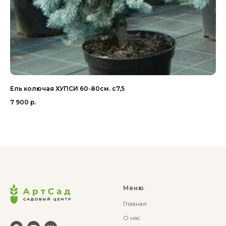
Ель колючая ХУПСИ 60-80см. с7,5
Ел
7 900
р.
6 
Ou
Меню
Главная
О нас