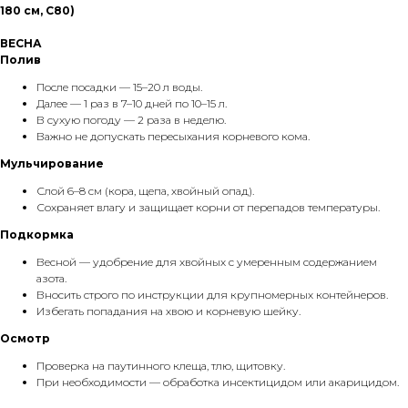
180 см, С80)
ВЕСНА
Полив
После посадки — 15–20 л воды.
Далее — 1 раз в 7–10 дней по 10–15 л.
В сухую погоду — 2 раза в неделю.
Важно не допускать пересыхания корневого кома.
Мульчирование
Слой 6–8 см (кора, щепа, хвойный опад).
Сохраняет влагу и защищает корни от перепадов температуры.
Подкормка
Весной — удобрение для хвойных с умеренным содержанием
азота.
Вносить строго по инструкции для крупномерных контейнеров.
Избегать попадания на хвою и корневую шейку.
Осмотр
Проверка на паутинного клеща, тлю, щитовку.
При необходимости — обработка инсектицидом или акарицидом.