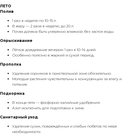
ЛЕТО
Полив
1 раз в неделю по 10–15 л.
В жару — 2 раза в неделю, до 20 л.
Почва должна быть умеренно влажной, без застоя воды.
Опрыскивание
Лёгкое дождевание вечером 1 раз в 10–14 дней.
Особенно полезно в жаркий и сухой период.
Прополка
Удаление сорняков в приствольной зоне обязательно.
Молодые растения чувствительны к конкуренции за влагу и
питание.
Подкормка
В конце лета — фосфорно-калийные удобрения.
Азот исключить для подготовки к зиме.
Санитарный уход
Удаление сухих, повреждённых и слабых побегов по мере
необходимости.