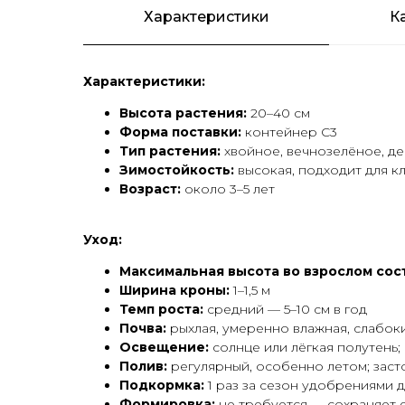
Характеристики
К
Характеристики:
Высота растения:
20–40 см
Форма поставки:
контейнер С3
Тип растения:
хвойное, вечнозелёное, д
Зимостойкость:
высокая, подходит для к
Возраст:
около 3–5 лет
Уход:
Максимальная высота во взрослом сос
Ширина кроны:
1–1,5 м
Темп роста:
средний — 5–10 см в год
Почва:
рыхлая, умеренно влажная, слабокис
Освещение:
солнце или лёгкая полутень;
Полив:
регулярный, особенно летом; заст
Подкормка:
1 раз за сезон удобрениями 
Формировка:
не требуется — сохраняет