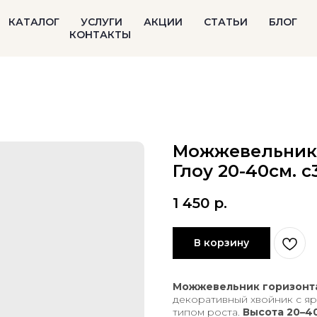
КАТАЛОГ
УСЛУГИ
АКЦИИ
СТАТЬИ
БЛОГ
КОНТАКТЫ
Можжевельник
Глоу 20-40см. с
1 450
р.
В корзину
Можжевельник горизонта
декоративный хвойник с я
типом роста.
Высота 20–4