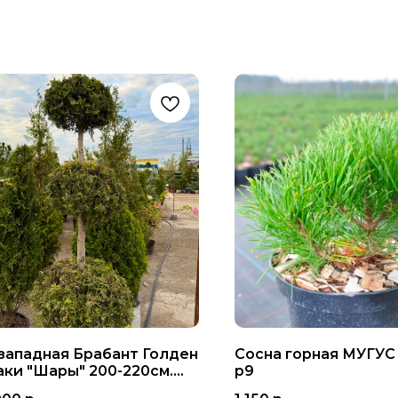
 западная Брабант Голден
Сосна горная МУГУС 
аки "Шары" 200-220см.
p9