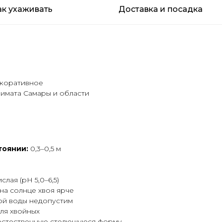
ак ухаживать
Доставка и посадка
екоративное
лимата Самары и области
тоянии:
0,3–0,5 м
лая (pH 5,0–6,5)
 на солнце хвоя ярче
ой воды недопустим
для хвойных
 естественную стелющуюся форму