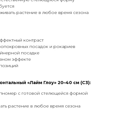
буется
живать растение в любое время сезона
эффектный контраст
вопокровных посадок и рокариев
ейнерной посадке
вном эффекте
мпозиций
нтальный «Лайм Глоу» 20–40 см (С3):
пномер с готовой стелющейся формой
ать растение в любое время сезона