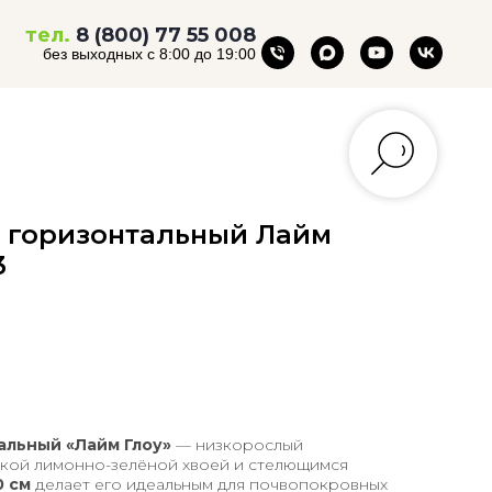
тел.
8 (800) 77 55 008
без выходных с 8:00 до 19:00
 горизонтальный Лайм
3
льный «Лайм Глоу»
— низкорослый
ркой лимонно-зелёной хвоей и стелющимся
0 см
делает его идеальным для почвопокровных