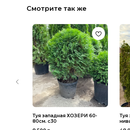
Смотрите так же
100-
Туя западная ХОЗЕРИ 60-
Туя
80см. с30
нив
с40