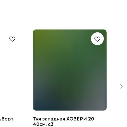
ьберт
Туя западная ХОЗЕРИ 20-
Туя
40см. с3
200