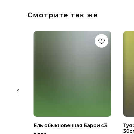
Смотрите так же
ГД
Ель обыкновенная Барри с3
Туя
40
30см