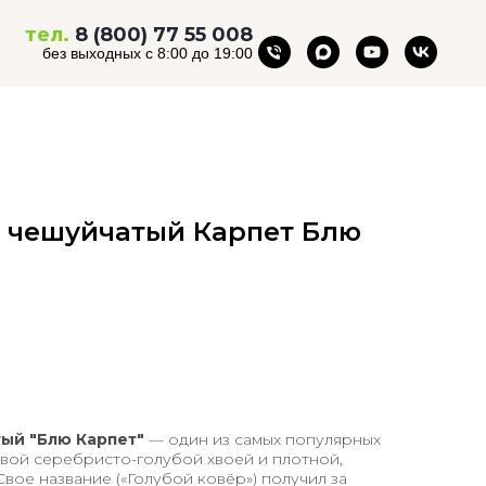
тел.
8 (800) 77 55 008
без выходных с 8:00 до 19:00
 чешуйчатый Карпет Блю
ый "Блю Карпет"
— один из самых популярных
вой серебристо-голубой хвоей и плотной,
вое название («Голубой ковёр») получил за