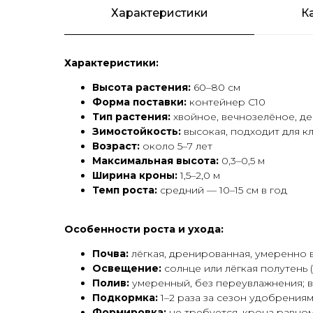
Характеристики
К
Характеристики:
Высота растения:
60–80 см
Форма поставки:
контейнер С10
Тип растения:
хвойное, вечнозелёное, д
Зимостойкость:
высокая, подходит для к
Возраст:
около 5–7 лет
Максимальная высота:
0,3–0,5 м
Ширина кроны:
1,5–2,0 м
Темп роста:
средний — 10–15 см в год
Особенности роста и ухода:
Почва:
лёгкая, дренированная, умеренно 
Освещение:
солнце или лёгкая полутень 
Полив:
умеренный, без переувлажнения; 
Подкормка:
1–2 раза за сезон удобрениям
Формировка:
не требуется, крона равно