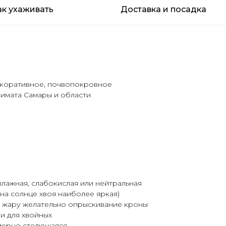
ак ухаживать
Доставка и посадка
екоративное, почвопокровное
лимата Самары и области
влажная, слабокислая или нейтральная
(на солнце хвоя наиболее яркая)
в жару желательно опрыскивание кроны
и для хвойных
мерно стелющаяся