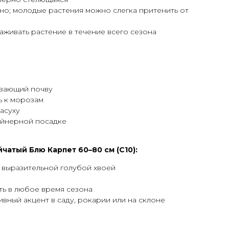
но; молодые растения можно слегка притенить от
аживать растение в течение всего сезона
ывающий почву
ь к морозам
асуху
ейнерной посадке
атый Блю Карпет 60–80 см (С10):
 выразительной голубой хвоей
ь в любое время сезона
вный акцент в саду, рокарии или на склоне