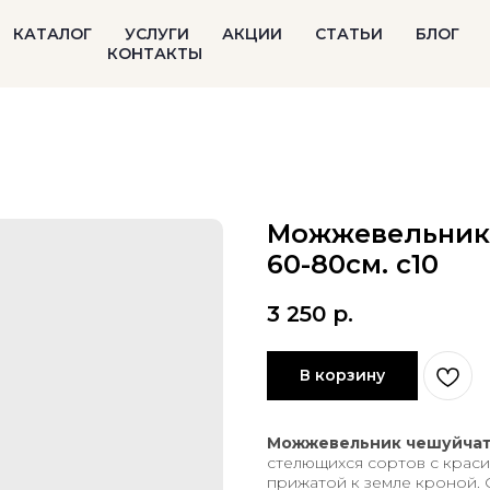
КАТАЛОГ
УСЛУГИ
АКЦИИ
СТАТЬИ
БЛОГ
КОНТАКТЫ
Можжевельник
60-80см. с10
3 250
р.
В корзину
Можжевельник чешуйчат
стелющихся сортов с краси
прижатой к земле кроной. С