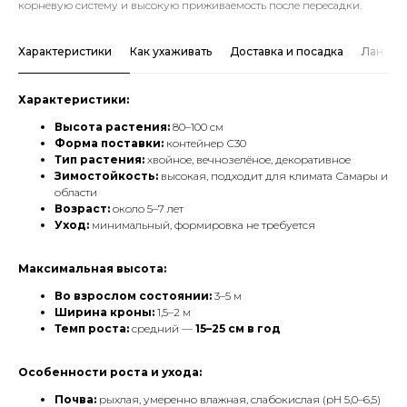
корневую систему и высокую приживаемость после пересадки.
Характеристики
Как ухаживать
Доставка и посадка
Ландша
Характеристики:
Высота растения:
80–100 см
Форма поставки:
контейнер С30
Тип растения:
хвойное, вечнозелёное, декоративное
Зимостойкость:
высокая, подходит для климата Самары и
области
Возраст:
около 5–7 лет
Уход:
минимальный, формировка не требуется
Максимальная высота:
Во взрослом состоянии:
3–5 м
Ширина кроны:
1,5–2 м
Темп роста:
средний —
15–25 см в год
Особенности роста и ухода:
Почва:
рыхлая, умеренно влажная, слабокислая (pH 5,0–6,5)