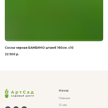
Сосна черная БАМБИНО штамб 160см. с10
Ке
22 500
р.
2 
Меню
Главная
О нас