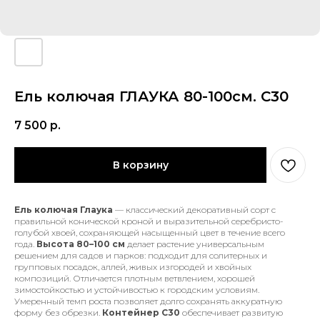
Ель колючая ГЛАУКА 80-100см. С30
7 500
р.
В корзину
Ель колючая
Глаука
— классический декоративный сорт с
правильной конической кроной и выразительной серебристо-
голубой хвоей, сохраняющей насыщенный цвет в течение всего
года.
Высота 80–100 см
делает растение универсальным
решением для садов и парков: подходит для солитерных и
групповых посадок, аллей, живых изгородей и хвойных
композиций. Отличается плотным ветвлением, хорошей
зимостойкостью и устойчивостью к городским условиям.
Умеренный темп роста позволяет долго сохранять аккуратную
форму без обрезки.
Контейнер
C30
обеспечивает развитую