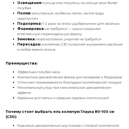
Освещение:
солнце или полутень; на солнце хвоя более
голубая
Полив:
регулярный, особенно летом; застой воды
недопустим
Подкормка:
1–2 раза за сезон удобрениями для хвойных
Формировка:
не требуется — крона сохраняет
естественную пирамидальную форму
Зимовка:
морозостойкая, укрытие не требуется
Пересадка:
контейнер С30 позволяет высаживать растение
в любое время сезона
Преимущества:
Эффектная голубая хвоя
Компактная декоративная форма для рокариев и бордюров
Отличная приживаемость благодаря контейнерной посадке
Минимальный уход при максимальном декоративном
эффекте
Идеальна для малых и средних садовых композиций
Почему стоит выбрать ель колючую Глаука 80–100 см
(С30):
Красивый декоративный крупномер с готовой компактной