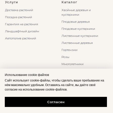
Услуги
Каталог
Доставка растений
Хвойные деревья и
кустарники
Посадка растений
Плодовые деревья
Гарантия на растения
Плодовые кустарники
Ландшафтный дизайн
Лиственные кустарники
Автополив растений
Лиственные деревья
Гортензии
Розы
Многолетники
Бонсаи и Ниваки
Использование cookie файлов
Злаки и травы
Сайт использует cookie-файлы, чтобы сделать ваше пребывание на
нём максимально удобным. Оставаясь на сайте, вы даёте своё
согласие на использование cookie-файлов.
Согласен