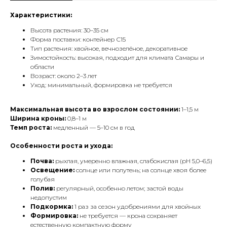
Характеристики:
Высота растения: 30–35 см
Форма поставки: контейнер С15
Тип растения: хвойное, вечнозелёное, декоративное
Зимостойкость: высокая, подходит для климата Самары и
области
Возраст: около 2–3 лет
Уход: минимальный, формировка не требуется
Максимальная высота во взрослом состоянии:
1–1,5 м
Ширина кроны:
0,8–1 м
Темп роста:
медленный — 5–10 см в год
Особенности роста и ухода:
Почва:
рыхлая, умеренно влажная, слабокислая (pH 5,0–6,5)
Освещение:
солнце или полутень; на солнце хвоя более
голубая
Полив:
регулярный, особенно летом; застой воды
недопустим
Подкормка:
1 раз за сезон удобрениями для хвойных
Формировка:
не требуется — крона сохраняет
естественную компактную форму