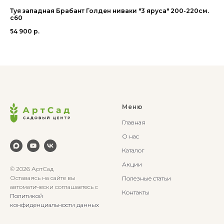
Туя западная Брабант Голден ниваки "3 яруса" 200-220см.
Со
с60
95
54 900
р.
Меню
Главная
О нас
Каталог
Акции
© 2026 АртСад
Оставаясь на сайте вы
Полезные статьи
автоматически соглашаетесь с
Контакты
Политикой
конфиденциальности данных