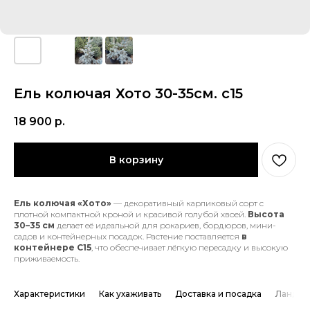
Ель колючая Хото 30-35см. с15
18 900
р.
В корзину
Ель колючая «Хотo»
— декоративный карликовый сорт с
плотной компактной кроной и красивой голубой хвоей.
Высота
30–35 см
делает её идеальной для рокариев, бордюров, мини-
садов и контейнерных посадок. Растение поставляется
в
контейнере С15
, что обеспечивает лёгкую пересадку и высокую
приживаемость.
Характеристики
Как ухаживать
Доставка и посадка
Ландша