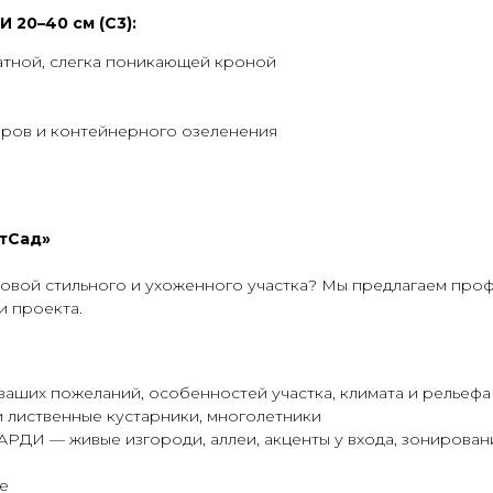
 20–40 см (С3):
атной, слегка поникающей кроной
юров и контейнерного озеленения
ртСад»
новой стильного и ухоженного участка? Мы предлагаем про
и проекта.
ваших пожеланий, особенностей участка, климата и рельефа
и лиственные кустарники, многолетники
РДИ — живые изгороди, аллеи, акценты у входа, зонирован
е