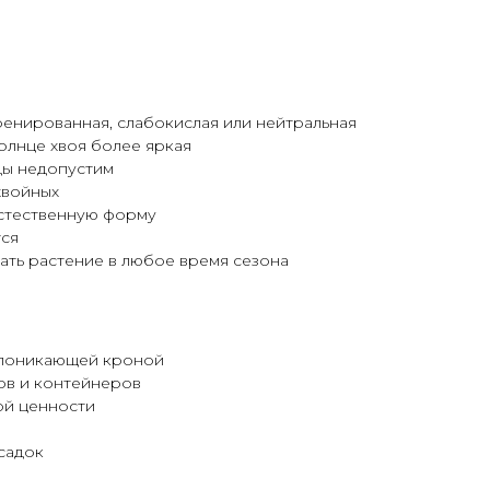
ренированная, слабокислая или нейтральная
солнце хвоя более яркая
ды недопустим
хвойных
естественную форму
тся
ать растение в любое время сезона
 поникающей кроной
ов и контейнеров
ой ценности
садок