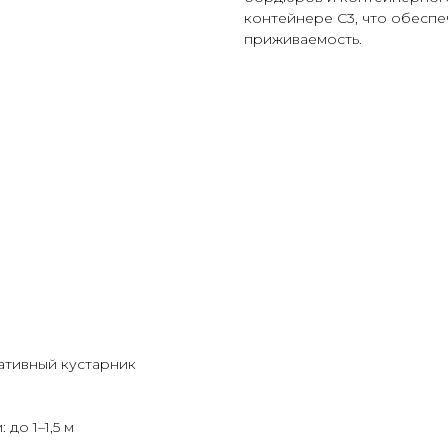
контейнере С3, что обеспе
приживаемость.
ативный кустарник
до 1–1,5 м