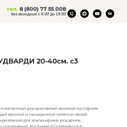
тел.
8 (800) 77 55 008
без выходных с 8:00 до 19:00
УДВАРДИ 20-40см. с3
компактный декоративный хвойный кустарник
щей кроной и насыщенной зелёной хвоей.
 идеальной для альпинариев, рокариев,
 озеленения. Растение поставляется в