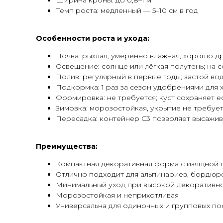
Ширина кроны: до 0,8–1 м
Темп роста: медленный — 5–10 см в год
Особенности роста и ухода:
Почва: рыхлая, умеренно влажная, хорошо д
Освещение: солнце или лёгкая полутень; на 
Полив: регулярный в первые годы; застой во
Подкормка: 1 раз за сезон удобрениями для 
Формировка: не требуется; куст сохраняет 
Зимовка: морозостойкая, укрытие не требуе
Пересадка: контейнер С3 позволяет высажив
Преимущества:
Компактная декоративная форма с изящной
Отлично подходит для альпинариев, бордюр
Минимальный уход при высокой декоративн
Морозостойкая и неприхотливая
Универсальна для одиночных и групповых по