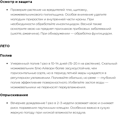
Осмотр и защита
Проверьте растение на вредителей: тлю, щитовку,
можжевельникового пилильщика. Особое внимание уделите
молодым приростам и внутренней части кроны. При
необходимости обработайте инсектицидом. Весной также
осмотрите хвою на предмет признаков грибковых заболеваний
(шютте, ржавчина). При обнаружении — обработка фунгицидом.
ЛЕТО
Полив
Умеренный полив 1 раз в 10–14 дней (15–20 л на растение). Скальный
можжевельник Блю Айвори более засухоустойчив, чем
горизонтальные сорта, но в период летней жары нуждается в
регулярном увлажнении. Поливайте обильно, но реже — глубокий
полив эффективнее поверхностного. Избегайте застоя воды —
можжевельники не переносят переувлажнения.
Опрыскивание
Вечернее дождевание 1 раз в 2–3 недели освежает хвою и снижает
риск поражения паутинным клещом. Особенно важно в сухую
жаркую погоду при низкой влажности воздуха.