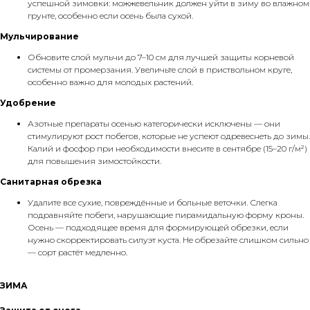
успешной зимовки: можжевельник должен уйти в зиму во влажном
грунте, особенно если осень была сухой.
Мульчирование
Обновите слой мульчи до 7–10 см для лучшей защиты корневой
системы от промерзания. Увеличьте слой в приствольном круге,
особенно важно для молодых растений.
Удобрение
Азотные препараты осенью категорически исключены — они
стимулируют рост побегов, которые не успеют одревеснеть до зимы.
Калий и фосфор при необходимости внесите в сентябре (15–20 г/м²)
для повышения зимостойкости.
Санитарная обрезка
Удалите все сухие, повреждённые и больные веточки. Слегка
подравняйте побеги, нарушающие пирамидальную форму кроны.
Осень — подходящее время для формирующей обрезки, если
нужно скорректировать силуэт куста. Не обрезайте слишком сильно
— сорт растёт медленно.
ЗИМА