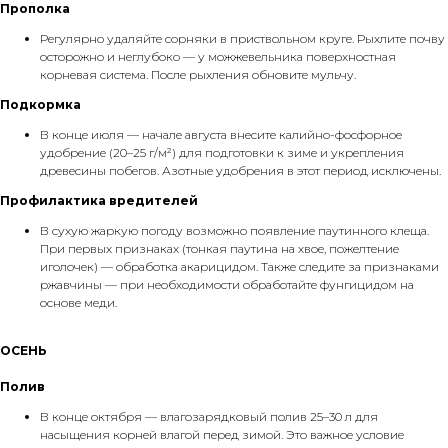
Прополка
Регулярно удаляйте сорняки в приствольном круге. Рыхлите почву
осторожно и неглубоко — у можжевельника поверхностная
корневая система. После рыхления обновите мульчу.
Подкормка
В конце июля — начале августа внесите калийно-фосфорное
удобрение (20–25 г/м²) для подготовки к зиме и укрепления
древесины побегов. Азотные удобрения в этот период исключены.
Профилактика вредителей
В сухую жаркую погоду возможно появление паутинного клеща.
При первых признаках (тонкая паутина на хвое, пожелтение
иголочек) — обработка акарицидом. Также следите за признаками
ржавчины — при необходимости обработайте фунгицидом на
основе меди.
ОСЕНЬ
Полив
В конце октября — влагозарядковый полив 25–30 л для
насыщения корней влагой перед зимой. Это важное условие