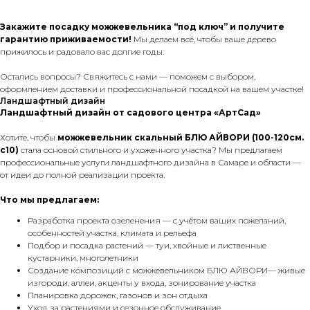
Закажите посадку можжевельника “под ключ” и получите
гарантию приживаемости!
Мы делаем всё, чтобы ваше дерево
прижилось и радовало вас долгие годы.
Остались вопросы? Свяжитесь с нами — поможем с выбором,
оформлением доставки и профессиональной посадкой на вашем участке!
Ландшафтный дизайн
Ландшафтный дизайн от садового центра «АртСад»
Хотите, чтобы
можжевельник скальный БЛЮ АЙВОРИ (100-120см.
с10)
стала основой стильного и ухоженного участка? Мы предлагаем
профессиональные услуги ландшафтного дизайна в Самаре и области —
от идеи до полной реализации проекта.
Что мы предлагаем:
Разработка проекта озеленения — с учётом ваших пожеланий,
особенностей участка, климата и рельефа
Подбор и посадка растений — туи, хвойные и лиственные
кустарники, многолетники
Создание композиций с можжевельником БЛЮ АЙВОРИ— живые
изгороди, аллеи, акценты у входа, зонирование участка
Планировка дорожек, газонов и зон отдыха
Уход за растениями и сезонное обслуживание