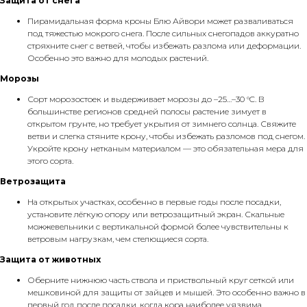
Защита от снега
Пирамидальная форма кроны Блю Айвори может разваливаться
под тяжестью мокрого снега. После сильных снегопадов аккуратно
стряхните снег с ветвей, чтобы избежать разлома или деформации.
Особенно это важно для молодых растений.
Морозы
Сорт морозостоек и выдерживает морозы до –25…–30 °C. В
большинстве регионов средней полосы растение зимует в
открытом грунте, но требует укрытия от зимнего солнца. Свяжите
ветви и слегка стяните крону, чтобы избежать разломов под снегом.
Укройте крону нетканым материалом — это обязательная мера для
этого сорта.
Ветрозащита
На открытых участках, особенно в первые годы после посадки,
установите лёгкую опору или ветрозащитный экран. Скальные
можжевельники с вертикальной формой более чувствительны к
ветровым нагрузкам, чем стелющиеся сорта.
Защита от животных
Оберните нижнюю часть ствола и приствольный круг сеткой или
мешковиной для защиты от зайцев и мышей. Это особенно важно в
первый год после посадки, когда кора наиболее уязвима.