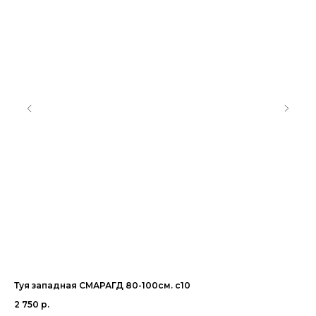
Туя западная СМАРАГД 80-100см. с10
Пи
2 750
р.
16