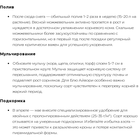
Полив
После схода снега — обильный полив 1–2 раза в неделю (15–20 л на
растение). Весной можжевельник активно трогается в рост и
нуждается в достаточном увлажнении корневого кома. Скальные
можжевельники более засухоустойчивы по сравнению с
горизонтальными, но в первый год после посадки регулярный
полив критически важен для успешного укоренения.
Мульчирование
Обновите мульчу (кора, щепа, опилки, торф) слоем 5–7 см в
приствольном круге. Мульча защищает корневую систему от
пересыхания, поддерживает оптимальную структуру почвы и
подавляет рост сорняков. Для Блю Айвори особенно важно
мульчирование, поскольку сорт чувствителен к перегреву корней в
жаркий период.
Подкормка
В апреле — мае внесите специализированное удобрение для
хвойных с пролонгированным действием (25–35 г/м²). Сорт хорошо
отзывается на умеренные подкормки. Избегайте избытка азота —
это может привести к разрыхлению кроны и потере компактной
пирамидальной формы.