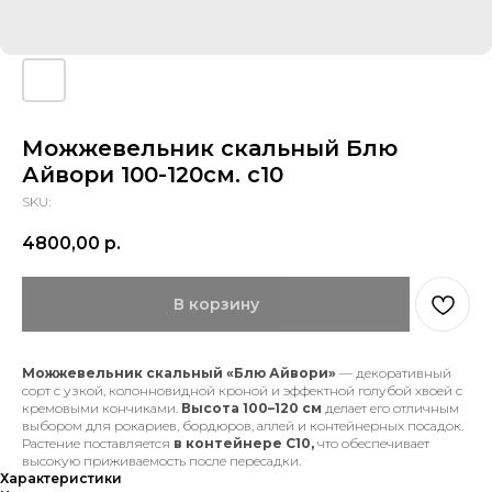
Можжевельник скальный Блю
Айвори 100-120см. с10
SKU:
4800,00
р.
В корзину
Можжевельник скальный «Блю Айвори»
— декоративный
сорт с узкой, колонновидной кроной и эффектной голубой хвоей с
кремовыми кончиками.
Высота 100–120 см
делает его отличным
выбором для рокариев, бордюров, аллей и контейнерных посадок.
Растение поставляется
в контейнере С10,
что обеспечивает
высокую приживаемость после пересадки.
Характеристики