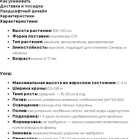
Как ухаживать
Доставка и посадка
Ландшафтный дизайн
Характеристики
Характеристики:
Высота растения:
100–120 см
Форма поставки:
контейнер С10
Тип растения:
хвойное, вечнозелёное, декоративное
Зимостойкость:
высокая, подходит для климата Самары и
области
Возраст:
около 5–7 лет
Уход:
Максимальная высота во взрослом состоянии:
2–3 м
Ширина кроны:
0,5–0,8 м
Темп роста:
средний — 15–25 см в год
Почва:
рыхлая, умеренно влажная, слабокислая (pH 5,0–6,5)
Освещение:
солнце или лёгкая полутень
Полив:
регулярный, особенно летом; застой воды недопустим
Подкормка:
1–2 раза за сезон удобрениями для хвойных
Формировка:
не требуется — крона сохраняет естественную
колонновидную форму
Зимовка:
морозостойкий, укрытие не требуется
Пересадка:
контейнер С10 позволяет высаживать растение в