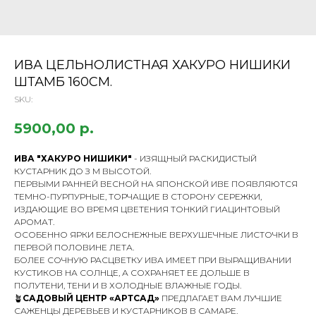
ИВА ЦЕЛЬНОЛИСТНАЯ ХАКУРО НИШИКИ
ШТАМБ 160СМ.
SKU:
5900,00
р.
ИВА "ХАКУРО НИШИКИ"
- ИЗЯЩНЫЙ РАСКИДИСТЫЙ
КУСТАРНИК ДО З М ВЫСОТОЙ.
ПЕРВЫМИ РАННЕЙ ВЕСНОЙ НА ЯПОНСКОЙ ИВЕ ПОЯВЛЯЮТСЯ
ТЕМНО-ПУРПУРНЫЕ, ТОРЧАЩИЕ В СТОРОНУ СЕРЕЖКИ,
ИЗДАЮЩИЕ ВО ВРЕМЯ ЦВЕТЕНИЯ ТОНКИЙ ГИАЦИНТОВЫЙ
АРОМАТ.
ОСОБЕННО ЯРКИ БЕЛОСНЕЖНЫЕ ВЕРХУШЕЧНЫЕ ЛИСТОЧКИ В
ПЕРВОЙ ПОЛОВИНЕ ЛЕТА.
БОЛЕЕ СОЧНУЮ РАСЦВЕТКУ ИВА ИМЕЕТ ПРИ ВЫРАЩИВАНИИ
КУСТИКОВ НА СОЛНЦЕ, А СОХРАНЯЕТ ЕЕ ДОЛЬШЕ В
ПОЛУТЕНИ, ТЕНИ И В ХОЛОДНЫЕ ВЛАЖНЫЕ ГОДЫ.
🪴
САДОВЫЙ ЦЕНТР «АРТСАД»
ПРЕДЛАГАЕТ ВАМ ЛУЧШИЕ
САЖЕНЦЫ ДЕРЕВЬЕВ И КУСТАРНИКОВ В САМАРЕ.