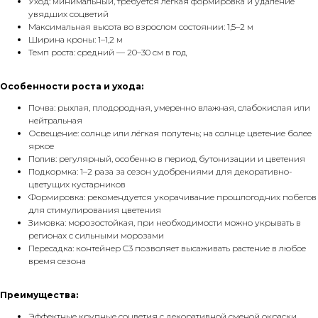
Уход: минимальный, требуется лёгкая формировка и удаление
увядших соцветий
Максимальная высота во взрослом состоянии: 1,5–2 м
Ширина кроны: 1–1,2 м
Темп роста: средний — 20–30 см в год
Особенности роста и ухода:
Почва: рыхлая, плодородная, умеренно влажная, слабокислая или
нейтральная
Освещение: солнце или лёгкая полутень; на солнце цветение более
яркое
Полив: регулярный, особенно в период бутонизации и цветения
Подкормка: 1–2 раза за сезон удобрениями для декоративно-
цветущих кустарников
Формировка: рекомендуется укорачивание прошлогодних побегов
для стимулирования цветения
Зимовка: морозостойкая, при необходимости можно укрывать в
регионах с сильными морозами
Пересадка: контейнер C3 позволяет высаживать растение в любое
время сезона
Преимущества:
Эффектные крупные соцветия с декоративной сменой окраски