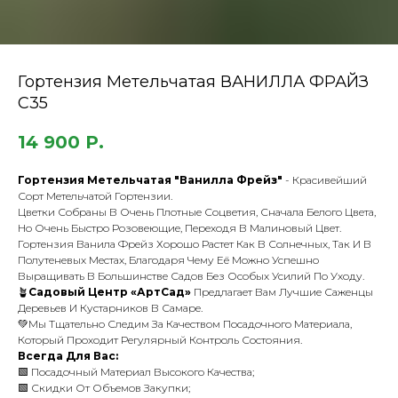
Гортензия Метельчатая ВАНИЛЛА ФРАЙЗ
С35
14 900
Р.
Гортензия Метельчатая "Ванилла Фрейз"
- Красивейший
Сорт Метельчатой Гортензии.
Цветки Собраны В Очень Плотные Соцветия, Сначала Белого Цвета,
Но Очень Быстро Розовеющие, Переходя В Малиновый Цвет.
Гортензия Ванила Фрейз Хорошо Растет Как В Солнечных, Так И В
Полутеневых Местах, Благодаря Чему Её Можно Успешно
Выращивать В Большинстве Садов Без Особых Усилий По Уходу.
🪴
Садовый Центр «АртСад»
Предлагает Вам Лучшие Саженцы
Деревьев И Кустарников В Самаре.
💚Мы Тщательно Следим За Качеством Посадочного Материала,
Который Проходит Регулярный Контроль Состояния.
Всегда Для Вас:
🟩 Посадочный Материал Высокого Качества;
🟩 Скидки От Объемов Закупки;