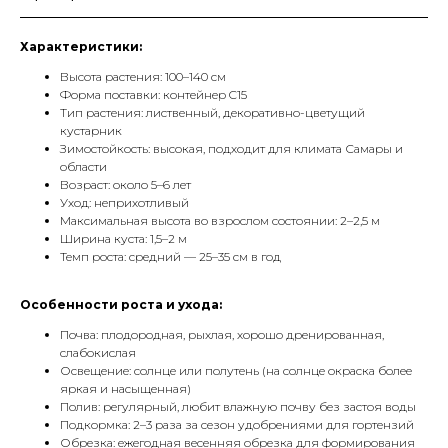
Характеристики:
Высота растения: 100–140 см
Форма поставки: контейнер C15
Тип растения: лиственный, декоративно-цветущий
кустарник
Зимостойкость: высокая, подходит для климата Самары и
области
Возраст: около 5–6 лет
Уход: неприхотливый
Максимальная высота во взрослом состоянии: 2–2,5 м
Ширина куста: 1,5–2 м
Темп роста: средний — 25–35 см в год
Особенности роста и ухода:
Почва: плодородная, рыхлая, хорошо дренированная,
слабокислая
Освещение: солнце или полутень (на солнце окраска более
яркая и насыщенная)
Полив: регулярный, любит влажную почву без застоя воды
Подкормка: 2–3 раза за сезон удобрениями для гортензий
Обрезка: ежегодная весенняя обрезка для формирования