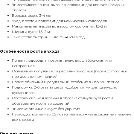
Зимостойкость: очень высокая, подходит для климата Самары и
области
Возраст: около 3–4 лет
Уход: простой, подходит для начинающих садоводов
Максимальная высота во взрослом состоянии: 1,5–2 м
Ширина куста: 1,5–2 м
Темп роста: быстрый — до 30–40 см в год
Особенности роста и ухода:
Почва: плодородная, рыхлая, влажная, слабокислая или
нейтральная
Освещение: полутень или рассеянное солнце (переносит солнце
при достаточном поливе)
Полив: обильный и регулярный, особенно в жаркий период
Подкормка: 2–3 раза за сезон удобрениями для цветущих
кустарников
Обрезка: сильная весенняя обрезка стимулирует рост и
образование крупных соцветий
Зимовка: отлично зимует без укрытия
Пересадка: контейнер C5 позволяет высаживать растение в течение
всего сезона
Преимущества: