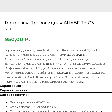
Гортензия Древовидная АНАБЕЛЬ С3
SKU:
950,00
Р.
Гортензия Древовидная АНАБЕЛЬ — Классический И Один Из
Самых Популярных Сортов С Крупными Шаровидными
Соцветиями Чисто Белого Цвета. Во Время Цветения Куст
Буквально Покрывается Пышными «снежными Шарами», Создавая
Эффектный Акцент В Саду. Отличается Высокой Зимостойкостью,
Неприхотливостью И Стабильным Ежегодным Цветением. Саженец
Высотой 40–60 См В Контейнере C5 Уже Хорошо Развит, Быстро
Приживается И Активно Наращивает Зелёную Массу.
Характеристики
Характеристики
Характеристики:
Высота растения: 40–60 см
Форма поставки: контейнер C5
Тип растения: лиственный, декоративно-цветущий кустарник