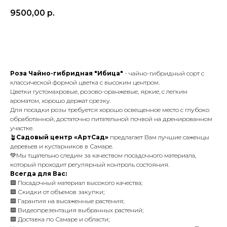
9500,00
р.
В корзину
Роза Чайно-гибридная "Ибица"
- чайно-гибридный сорт с
классической формой цветка с высоким центром.
Цветки густомахровые, розово-оранжевые, яркие, с легким
ароматом, хорошо держат срезку.
Для посадки розы требуется хорошо освещенное место с глубоко
обработанной, достаточно питательной почвой на дренированном
участке.
🪴
Садовый центр «АртСад»
предлагает Вам лучшие саженцы
деревьев и кустарников в Самаре.
💚Мы тщательно следим за качеством посадочного материала,
который проходит регулярный контроль состояния.
Всегда для Вас:
🟩 Посадочный материал высокого качества;
🟩 Скидки от объемов закупки;
🟩 Гарантия на высаженные растения;
🟩 Видеопрезентация выбранных растений;
🟩 Доставка по Самаре и области;