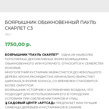
БОЯРЫШНИК ОБЫКНОВЕННЫЙ ПАУЛЬ
СКАРЛЕТ С3
SKU:
1750,00
р.
БОЯРЫШНИК "ПАУЛЬ СКАРЛЕТ"
- ОДНА ИЗ НАИБОЛЕЕ
ПОПУЛЯРНЫХ ДЕКОРАТИВНЫХ ФОРМ БОЯРЫШНИКА
ОБЫКНОВЕННОГО ИЛИ КОЛЮЧЕГО. ОТНОСИТСЯ К СЕМЕЙСТВУ
РОЗОВЫЕ.
МНОГОЛЕТНИЙ КУСТАРНИК РАЗРАСТАЕТСЯ ДО НЕБОЛЬШОГО
ДЕРЕВА. КРОНА РАСКИДИСТАЯ, ИЗНАЧАЛЬНО ВЫРАСТАЕТ
ШИРОКАЯ, В ФОРМЕ КОНУСА, СО ВРЕМЕНЕМ СТАНОВИТСЯ
БОЛЕЕ ОКРУГЛОЙ.
БОЯРЫШНИК УСТОЙЧИВ К ЗАГРЯЗНЕНИЮ ВОЗДУХА, ЧТО
ПОДХОДИТ ДЛЯ ИСПОЛЬЗОВАНИЯ ЕГО В ГОРОДСКИХ
УСЛОВИЯХ ПРИ ОЗЕЛЕНЕНИИ ПАРКОВ И УЛИЦ.
🪴
САДОВЫЙ ЦЕНТР «АРТСАД»
ПРЕДЛАГАЕТ ВАМ ЛУЧШИЕ
САЖЕНЦЫ ДЕРЕВЬЕВ И КУСТАРНИКОВ В САМАРЕ.