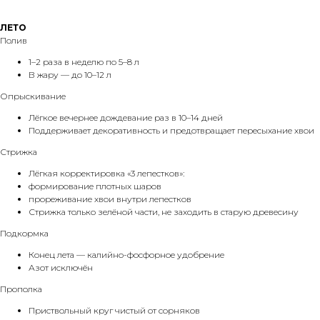
ЛЕТО
Полив
1–2 раза в неделю по 5–8 л
В жару — до 10–12 л
Опрыскивание
Лёгкое вечернее дождевание раз в 10–14 дней
Поддерживает декоративность и предотвращает пересыхание хвои
Стрижка
Лёгкая корректировка «3 лепестков»:
формирование плотных шаров
прореживание хвои внутри лепестков
Стрижка только зелёной части, не заходить в старую древесину
Подкормка
Конец лета — калийно-фосфорное удобрение
Азот исключён
Прополка
Приствольный круг чистый от сорняков