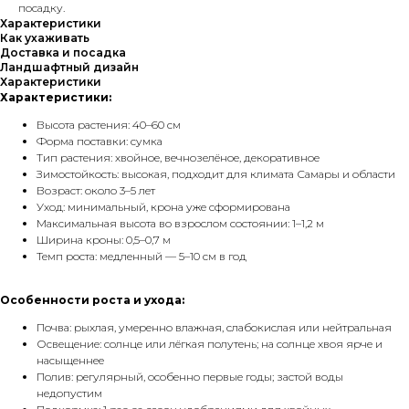
посадку.
Характеристики
Как ухаживать
Доставка и посадка
Ландшафтный дизайн
Характеристики
Характеристики:
Высота растения: 40–60 см
Форма поставки: сумка
Тип растения: хвойное, вечнозелёное, декоративное
Зимостойкость: высокая, подходит для климата Самары и области
Возраст: около 3–5 лет
Уход: минимальный, крона уже сформирована
Максимальная высота во взрослом состоянии: 1–1,2 м
Ширина кроны: 0,5–0,7 м
Темп роста: медленный — 5–10 см в год
Особенности роста и ухода:
Почва: рыхлая, умеренно влажная, слабокислая или нейтральная
Освещение: солнце или лёгкая полутень; на солнце хвоя ярче и
насыщеннее
Полив: регулярный, особенно первые годы; застой воды
недопустим