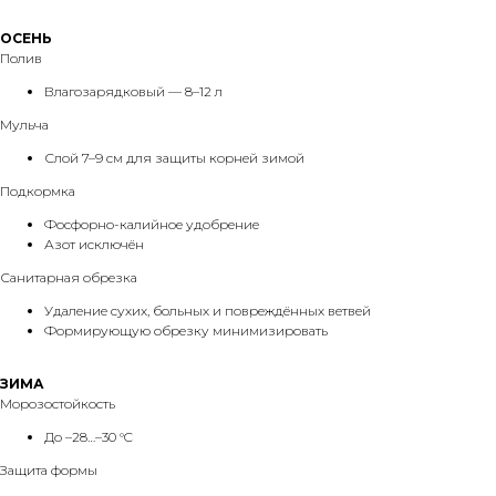
ОСЕНЬ
Полив
Влагозарядковый — 8–12 л
Мульча
Слой 7–9 см для защиты корней зимой
Подкормка
Фосфорно-калийное удобрение
Азот исключён
Санитарная обрезка
Удаление сухих, больных и повреждённых ветвей
Формирующую обрезку минимизировать
ЗИМА
Морозостойкость
До –28…–30 °C
Защита формы