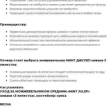
Подкормка: 1 раз за сезон удобрениями для хвойных
Формировка: не требуется; ниваки уже имеет декоративную форму
Зимовка: морозостойкий, укрытие не требуется
Пересадка: сумка позволяет высаживать растение в любой сезон
Преимущества:
Эффектная декоративная форма ниваки с тремя «лепестками»
Компактный размер подходит для небольших садов и контейнеров
Минимальный уход при максимальном декоративном эффекте
Отлично сочетается с камнями, альпийскими композициями и
другими хвойными
Почему стоит выбрать можжевельник МИНТ ДЖУЛЕП ниваки 3
лепестка:
Уникальная форма «3 лепестка» создаёт эстетический акцент в саду
Простота ухода и высокая зимостойкость
Сумка облегчает пересадку и транспортировку
Как ухаживать
УХОД ЗА МОЖЖЕВЕЛЬНИКОМ СРЕДНИМ «MINT JULEP»
ниваки «3 лепестка», контейнер: сумка
ВЕСНА