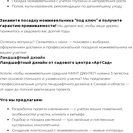
Посадка можжевельника с учётом глубины и направления роста
Полив, мульчирование, рекомендации по дальнейшему уходу
Закажите посадку можжевельника “под ключ” и получите
гарантию приживаемости!
Мы делаем всё, чтобы ваше дерево
прижилось и радовало вас долгие годы.
Остались вопросы? Свяжитесь с нами — поможем с выбором,
оформлением доставки и профессиональной посадкой можжевельника на
вашем участке!
Ландшафтный дизайн
Ландшафтный дизайн от садового центра «АртСад»
Хотите, чтобы можжевельник средний МИНТ ДЖУЛЕП ниваки 3 лепестка
стал основой стильного и ухоженного участка? Мы предлагаем
профессиональные услуги ландшафтного дизайна в Самаре и области —
от идеи до полной реализации проекта.
Что мы предлагаем:
Разработка проекта озеленения — с учётом ваших пожеланий,
особенностей участка, климата и рельефа
Подбор и посадка растений — туи, хвойные и лиственные
кустарники, многолетники
Создание композиций с можжевельником — живые изгороди,