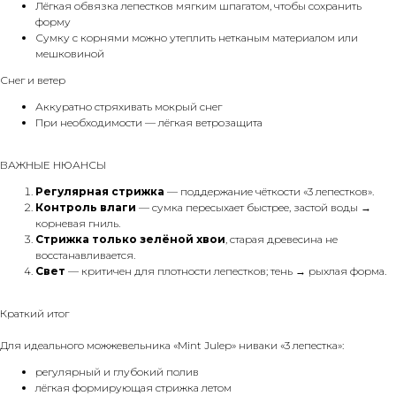
Лёгкая обвязка лепестков мягким шпагатом, чтобы сохранить
форму
Сумку с корнями можно утеплить нетканым материалом или
мешковиной
Снег и ветер
Аккуратно стряхивать мокрый снег
При необходимости — лёгкая ветрозащита
ВАЖНЫЕ НЮАНСЫ
Регулярная стрижка
— поддержание чёткости «3 лепестков».
Контроль влаги
— сумка пересыхает быстрее, застой воды →
корневая гниль.
Стрижка только зелёной хвои
, старая древесина не
восстанавливается.
Свет
— критичен для плотности лепестков; тень → рыхлая форма.
Краткий итог
Для идеального можжевельника «Mint Julep» ниваки «3 лепестка»:
регулярный и глубокий полив
лёгкая формирующая стрижка летом