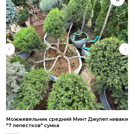
Можжевельник средний Минт Джулеп ниваки
Со
"7 лепестков" сумка
18 