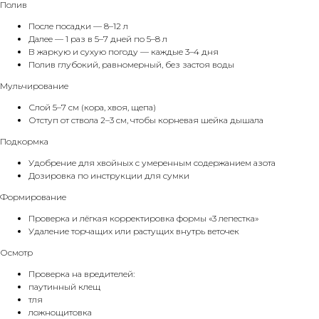
Полив
После посадки — 8–12 л
Далее — 1 раз в 5–7 дней по 5–8 л
В жаркую и сухую погоду — каждые 3–4 дня
Полив глубокий, равномерный, без застоя воды
Мульчирование
Слой 5–7 см (кора, хвоя, щепа)
Отступ от ствола 2–3 см, чтобы корневая шейка дышала
Подкормка
Удобрение для хвойных с умеренным содержанием азота
Дозировка по инструкции для сумки
Формирование
Проверка и лёгкая корректировка формы «3 лепестка»
Удаление торчащих или растущих внутрь веточек
Осмотр
Проверка на вредителей:
паутинный клещ
тля
ложнощитовка