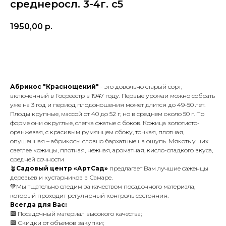
среднеросл. 3-4г. с5
1950,00
р.
В корзину
Абрикос "Краснощекий"
- это довольно старый сорт,
включенный в Госреестр в 1947 году. Первые урожаи можно собрать
уже на 3 год и период плодоношения может длится до 49-50 лет.
Плоды крупные, массой от 40 до 52 г, но в среднем около 50 г. По
форме они округлые, слегка сжатые с боков. Кожица золотисто-
оранжевая, с красивым румянцем сбоку, тонкая, плотная,
опушенная – абрикосы словно бархатные на ощупь. Мякоть у них
светлее кожицы, плотная, нежная, ароматная, кисло-сладкого вкуса,
средней сочности
🪴
Садовый центр «АртСад»
предлагает Вам лучшие саженцы
деревьев и кустарников в Самаре.
💚Мы тщательно следим за качеством посадочного материала,
который проходит регулярный контроль состояния.
Всегда для Вас:
🟩 Посадочный материал высокого качества;
🟩 Скидки от объемов закупки;