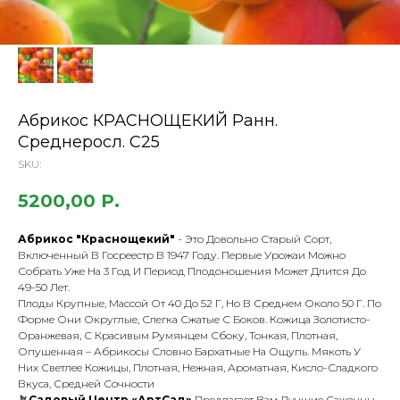
Абрикос КРАСНОЩЕКИЙ Ранн.
Среднеросл. С25
SKU:
5200,00
Р.
Абрикос "Краснощекий"
- Это Довольно Старый Сорт,
Включенный В Госреестр В 1947 Году. Первые Урожаи Можно
Собрать Уже На 3 Год И Период Плодоношения Может Длится До
49-50 Лет.
Плоды Крупные, Массой От 40 До 52 Г, Но В Среднем Около 50 Г. По
Форме Они Округлые, Слегка Сжатые С Боков. Кожица Золотисто-
Оранжевая, С Красивым Румянцем Сбоку, Тонкая, Плотная,
Опушенная – Абрикосы Словно Бархатные На Ощупь. Мякоть У
Них Светлее Кожицы, Плотная, Нежная, Ароматная, Кисло-Сладкого
Вкуса, Средней Сочности
🪴
Садовый Центр «АртСад»
Предлагает Вам Лучшие Саженцы