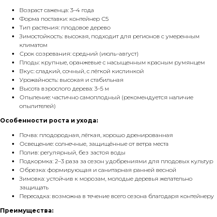
Возраст саженца: 3–4 года
Форма поставки: контейнер С5
Тип растения: плодовое дерево
Зимостойкость: высокая, подходит для регионов с умеренным
климатом
Срок созревания: средний (июль–август)
Плоды: крупные, оранжевые с насыщенным красным румянцем
Вкус: сладкий, сочный, с лёгкой кислинкой
Урожайность: высокая и стабильная
Высота взрослого дерева: 3–5 м
Опыление: частично самоплодный (рекомендуется наличие
опылителей)
Особенности роста и ухода:
Почва: плодородная, лёгкая, хорошо дренированная
Освещение: солнечные, защищённые от ветра места
Полив: регулярный, без застоя воды
Подкормка: 2–3 раза за сезон удобрениями для плодовых культур
Обрезка: формирующая и санитарная ранней весной
Зимовка: устойчив к морозам, молодые деревья желательно
защищать
Пересадка: возможна в течение всего сезона благодаря контейнеру
Преимущества: