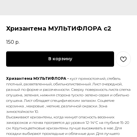
Хризантема МУЛЬТИФЛОРА с2
150
р.
В корзину
Хризантема МУЛЬТИФЛОРА -
куст прямостоячий, стебель
плотный, разветвленный, обильнолиственный. Лист очередной,
разный по форме и рассеченности. Сверху поверхность листа слегка
опушена, зеленая, нижняя сторона тускло-зелено-серая и обильно
опушена. Лист обладает специфическим запахом. Соцветие
корзинка , махровые , мелкие, различной окраски. Зона
зимостойкости 10.
Высаживают хризантемы, когда минует опасность весенних
заморозков и почва прогреется до уровня 12-14°С на глубине 15-20
см. Крупноцветковые хризантемы лучше высаживать в мае. Для
посадки выбирают прохладные и облачные дни. Для лучшего