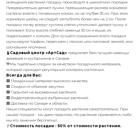
освещения растений посадку производят в шахматном порядке.
Предварительно делают лунки, превышающие размер корневой
системы вместе с почвенным комом, но не глубже 35 см. При этом
корневую шейку не следует заглублять более чем на 2 см. После
посадки почву вокруг кустика слегка уплотняют, делают лунку и
поливают. Если высота стеблей саженца 30 см и выше, их
подвязывают к кольям. Для лучшего сохранения влаги посадки
мульчируют торфом, перегноем с песком, или листовой землей, или
сосновыми иголками.
🪴
Садовый центр «АртСад»
предлагает Вам лучшие саженцы
деревьев и кустарников в Самаре.
💚Мы тщательно следим за качеством посадочного материала,
который проходит регулярный контроль состояния.
Всегда для Вас:
🟩 Посадочный материал высокого качества;
🟩 Скидки от объемов закупки;
🟩 Гарантия на высаженные растения;
🟩 Видеопрезентация выбранных растений;
🟩 Доставка по Самаре и области;
Наши специалисты могут посадить растение самостоятельно. При
нашей посадке - мы даем гарантию, что растение приживется, либо
мы его заменим бесплатно!
🚩
Стоимость посадки - 50% от стоимости растения.