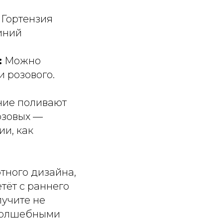
Гортензия
иний
:
Можно
и розового.
ние поливают
озовых —
ии, как
тного дизайна,
тёт с раннего
лучите не
 волшебными