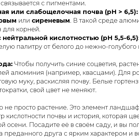
 связывается с пигментами.
ая или слабощелочная почва (pH > 6,5):
овым
или
сиреневым
. В такой среде алюм
 для корней.
 нейтральной кислотностью (pH 5,5-6,5)
елую палитру от белого до нежно-голубого 
ода:
Чтобы получить синие соцветия, расте
лей алюминия (например, квасцами). Для р
овую муку, раскисляя почву. Белые гортенз
ократки, свой цвет не меняют.
о не просто растение. Это элемент ландшаф
 кислотности почвы и история, которая цве
ой осени. Посадите её в своём саду, и вы по
, а преданного друга с ярким характером и