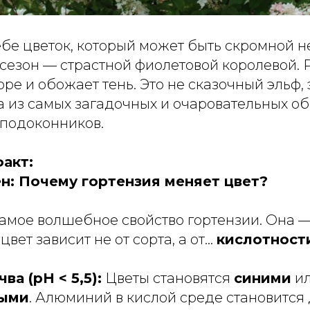
бе цветок, который может быть скромной н
 сезон — страстной фиолетовой королевой. 
оре и обожает тень. Это не сказочный эльф,
а из самых загадочных и очаровательных о
 подоконников.
акт:
н: Почему гортензия меняет цвет?
самое волшебное свойство гортензии. Она 
цвет зависит не от сорта, а от…
кислотност
ва (pH < 5,5):
Цветы становятся
синими
и
ыми
. Алюминий в кислой среде становится