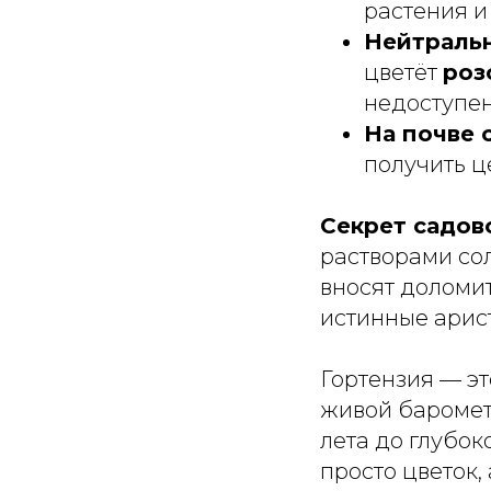
растения и
Нейтральн
цветёт
роз
недоступен
На почве с
получить ц
Секрет садов
растворами со
вносят доломит
истинные арист
Гортензия — эт
живой барометр
лета до глубок
просто цветок