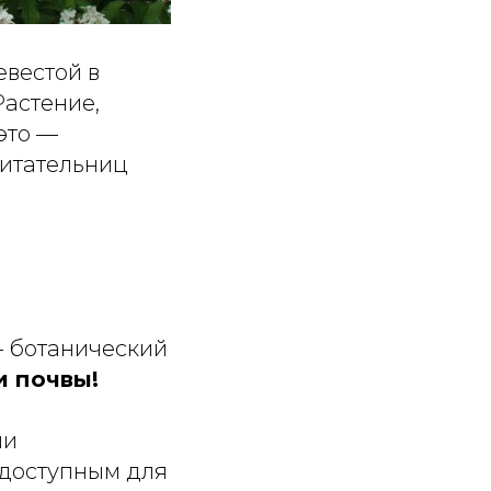
евестой в
Растение,
 это —
битательниц
— ботанический
и почвы!
ли
 доступным для